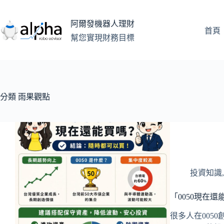
跳
至
阿爾發機器人理財
主
首頁
幫您實現財務目標
要
內
容
分類
雨果觀點
投資知識
「0050現在
很多人在005