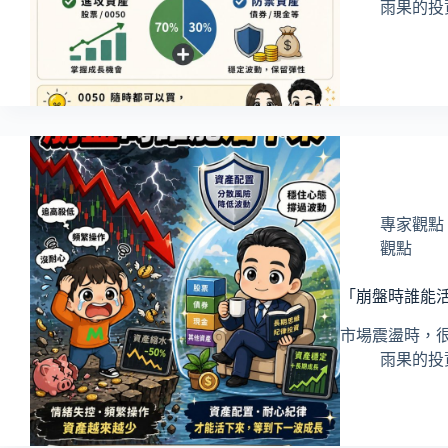
雨果的投
專家觀點 Exp
觀點
「崩盤時誰能
市場震盪時，
雨果的投