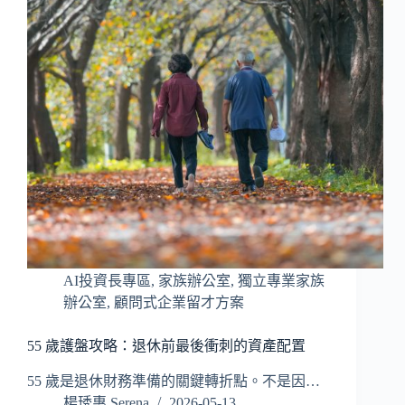
AI投資長專區
,
家族辦公室
,
獨立專業家族
辦公室
,
顧問式企業留才方案
55 歲護盤攻略：退休前最後衝刺的資產配置
55 歲是退休財務準備的關鍵轉折點。不是因…
楊琇惠 Serena
2026-05-13