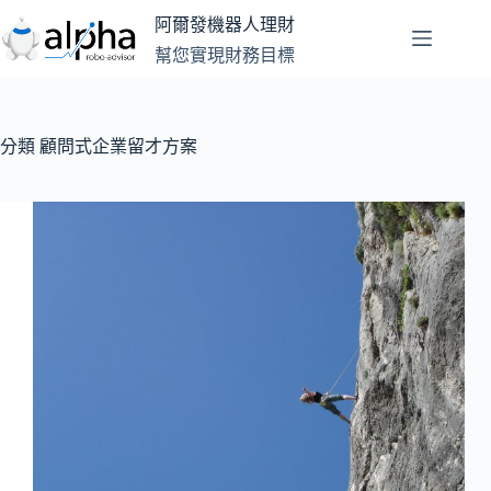
跳
阿爾發機器人理財
至
幫您實現財務目標
主
要
內
容
分類
顧問式企業留才方案