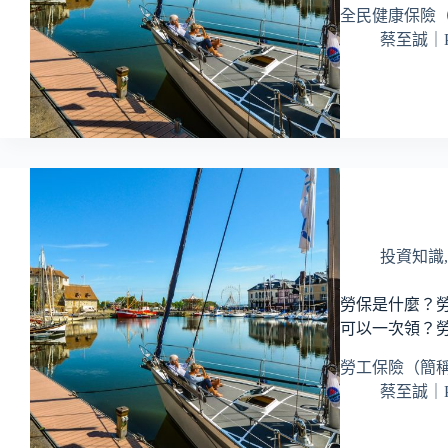
全民健康保險
蔡至誠｜
投資知識
勞保是什麼？
可以一次領？
勞工保險（簡
蔡至誠｜