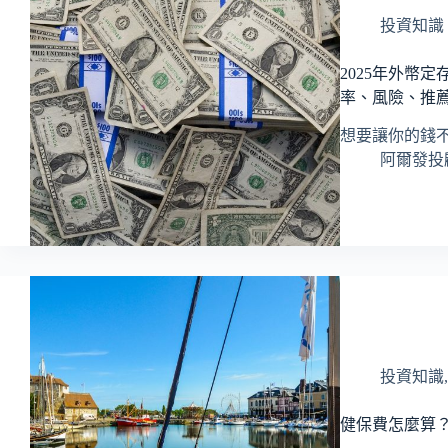
投資知識
2025年外幣
率、風險、推
想要讓你的錢
阿爾發投顧 
投資知識
健保費怎麼算？