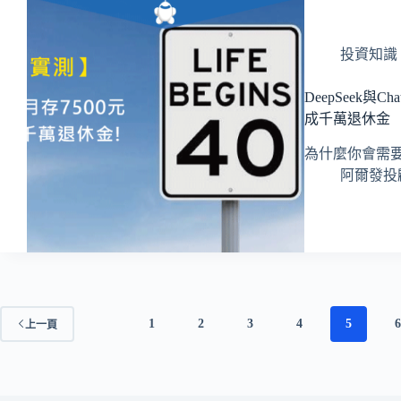
投資知識
DeepSeek與
成千萬退休金
為什麼你會需要
阿爾發投顧 
1
2
3
4
5
上一頁