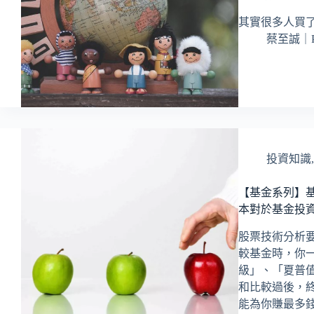
其實很多人買
蔡至誠｜
投資知識
【基金系列】
本對於基金投
股票技術分析要
較基金時，你
級」、「夏普
和比較過後，
能為你賺最多