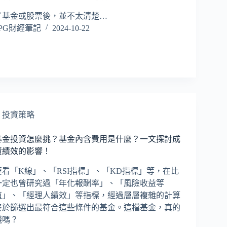
了基金或股票後，並不太清楚…
PG財經筆記
2024-10-22
,
投資策略
基金投資怎麼挑？基金內含費用是什麼？一文探討成
資績效的影響！
看「K線」、「RSI指標」、「KD指標」等，在比
一定也曾研究過「年化報酬率」、「風險收益等
值」、「經理人績效」等指標，經過層層複雜的計算
終於篩選出最符合這些條件的基金。這檔基金，真的
錢嗎？