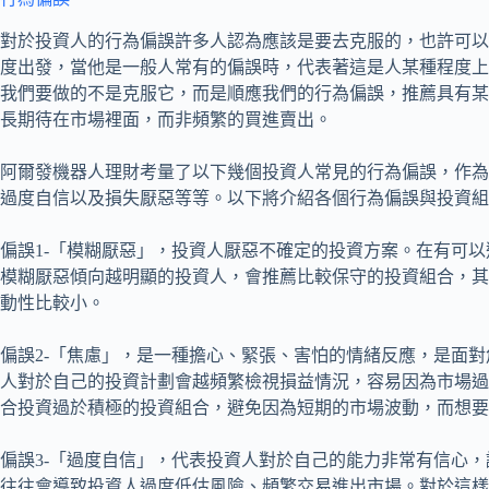
對於投資人的行為偏誤許多人認為應該是要去克服的，也許可以
度出發，當他是一般人常有的偏誤時，代表著這是人某種程度上
我們要做的不是克服它，而是順應我們的行為偏誤，推薦具有某
長期待在市場裡面，而非頻繁的買進賣出。
阿爾發機器人理財考量了以下幾個投資人常見的行為偏誤，作為
過度自信以及損失厭惡等等。以下將介紹各個行為偏誤與投資組
偏誤1-「模糊厭惡」，投資人厭惡不確定的投資方案。在有可
模糊厭惡傾向越明顯的投資人，會推薦比較保守的投資組合，其
動性比較小。
偏誤2-「焦慮」，是一種擔心、緊張、害怕的情緒反應，是面
人對於自己的投資計劃會越頻繁檢視損益情況，容易因為市場過
合投資過於積極的投資組合，避免因為短期的市場波動，而想要
偏誤3-「過度自信」，代表投資人對於自己的能力非常有信心
往往會導致投資人過度低估風險、頻繁交易進出市場。對於這樣