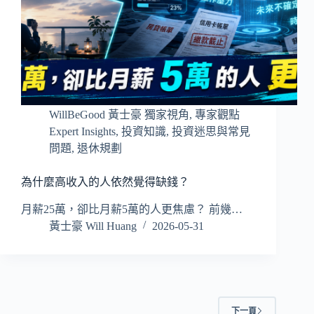
WillBeGood 黃士豪 獨家視角
,
專家觀點
Expert Insights
,
投資知識
,
投資迷思與常見
問題
,
退休規劃
為什麼高收入的人依然覺得缺錢？
月薪25萬，卻比月薪5萬的人更焦慮？ 前幾…
黃士豪 Will Huang
2026-05-31
下一頁