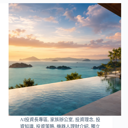
AI投資長專區
,
家族辦公室
,
投資理念
,
投
資知識
,
投資策略
,
機器人理財介紹
,
獨立