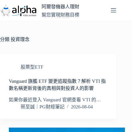
跳
阿爾發機器人理財
至
幫您實現財務目標
主
要
內
容
分類
投資理念
股票型ETF
Vanguard 旗艦 ETF 變更追蹤指數？解析 VTI 指
數名稱更新背後的真相與對投資人的影響
如果你最近登入 Vanguard 官網查看 VTI 的…
蔡至誠｜PG財經筆記
2026-08-04