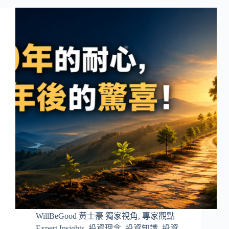
WillBeGood 黃士豪 獨家視角
,
專家觀點
Expert Insights
,
投資理念
,
投資知識
,
投資