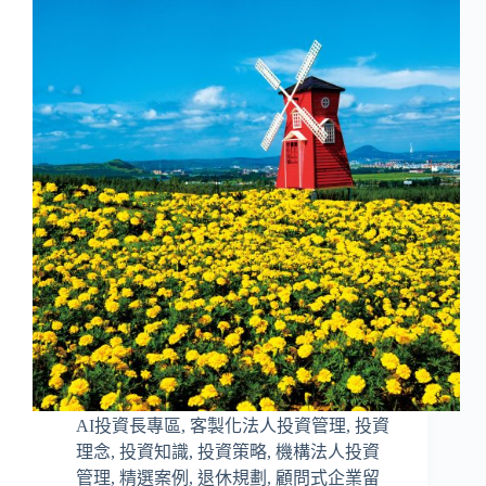
AI投資長專區
,
客製化法人投資管理
,
投資
理念
,
投資知識
,
投資策略
,
機構法人投資
管理
,
精選案例
,
退休規劃
,
顧問式企業留