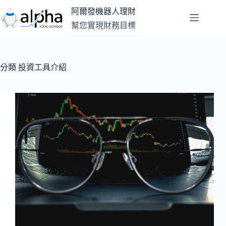
跳
阿爾發機器人理財
至
幫您實現財務目標
主
要
內
容
分類
投資工具介紹