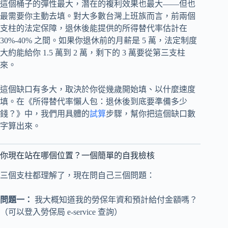
這個桶子的彈性最大，潛在的複利效果也最大——但也
最需要你主動去填。對大多數台灣上班族而言，前兩個
支柱的法定保障，退休後能提供的所得替代率估計在
30%-40% 之間。如果你退休前的月薪是 5 萬，法定制度
大約能給你 1.5 萬到 2 萬，剩下的 3 萬要從第三支柱
來。
這個缺口有多大，取決於你從幾歲開始填、以什麼速度
填。在《所得替代率懶人包：退休後到底要準備多少
錢？》中，我們用具體的
試算
步驟，幫你把這個缺口數
字算出來。
你現在站在哪個位置？一個簡單的自我檢核
三個支柱都理解了，現在問自己三個問題：
問題一：
我大概知道我的勞保年資和預計給付金額嗎？
（可以登入勞保局 e-service 查詢）