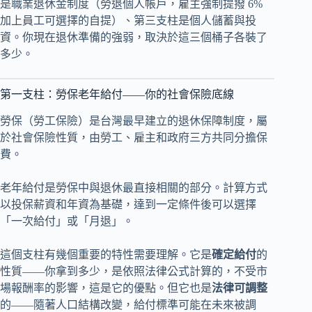
是職業退休金制度（勞退個人帳戶，雇主強制提撥 6%
加上員工可選擇的自提）、第三支柱是個人儲蓄與投
資。你現在退休準備的強弱，取決於這三個桶子各裝了
多少。
第一支柱：勞保老年給付——你的社會保險底線
勞保（勞工保險）是台灣最早建立的退休保障制度，屬
於社會保險性質，由勞工、雇主和政府三方共同分擔保
費。
老年給付是勞保中與退休最直接相關的部分。計算方式
以投保薪資和年資為基礎，達到一定條件後可以選擇
「一次給付」或「月退」。
這個支柱有幾個重要的特性需要理解。它是
確定給付
的
性質——你拿到多少，是依照法律公式計算的，不受市
場報酬率的影響，這是它的優點。但它也是
法律可調整
的——隨著人口結構改變，給付標準可能在未來被調