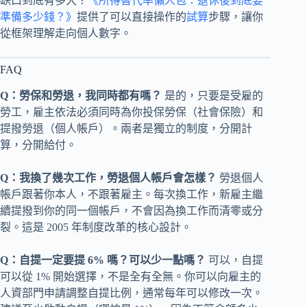
缺口到底有多大？
《所得替代率懶人包：退休後到底要
準備多少錢？》
提供了可以直接操作的
試算
步驟，讓你
從框架理解走向個人數字。
FAQ
Q：勞保和勞退，我同時都有嗎？
是的，只要是受雇的
勞工，雇主依法必須同時為你投保勞保（社會保險）和
提撥勞退（個人帳戶）。兩者是獨立的制度，分開計
算，分開給付。
Q：我換了幾次工作，勞退個人帳戶會怎樣？
勞退個人
帳戶跟著你本人，不跟著雇主。每次換工作，新雇主繼
續提撥到你的同一個帳戶，不會因為換工作而清零或分
裂。這是 2005 年制度改革的核心設計。
Q：自提一定要提 6% 嗎？可以少一點嗎？
可以，自提
可以從 1% 開始選擇，不是全有全無。你可以向雇主的
人資部門申請調整自提比例，通常每年可以修改一次。