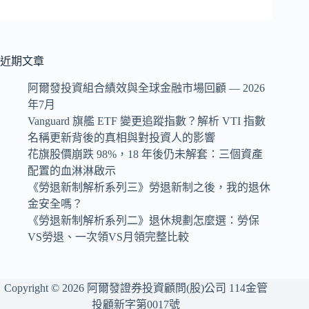
近期文章
阿爾發投資組合績效與全球金融市場回顧 — 2026
年7月
Vanguard 旗艦 ETF 變更追蹤指數？解析 VTI 指數
名稱更新背後的真相與對投資人的影響
花旗股價崩跌 98%，18 年後仍未解套：三個資產
配置的血淋淋啟示
《勞退新制解析系列三》勞退新制之後，我的退休
金安全嗎？
《勞退新制解析系列二》退休規劃怎麼選：勞保
VS勞退、一次領VS月領完整比較
Copyright © 2026 阿爾發證券投資顧問(股)公司 114金管
投顧新字第0017號