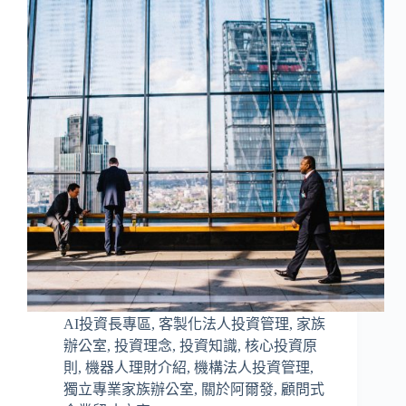
AI投資長專區
,
客製化法人投資管理
,
家族
辦公室
,
投資理念
,
投資知識
,
核心投資原
則
,
機器人理財介紹
,
機構法人投資管理
,
獨立專業家族辦公室
,
關於阿爾發
,
顧問式