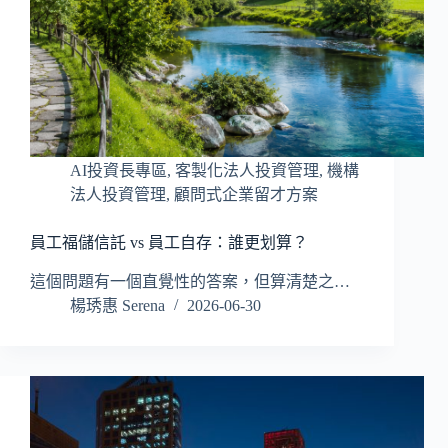
AI投資長專區
,
客製化法人投資管理
,
機構
法人投資管理
,
顧問式企業留才方案
員工福儲信託 vs 員工自存：誰更划算？
這個問題有一個直覺性的答案，但算清楚之…
楊琇惠 Serena
2026-06-30