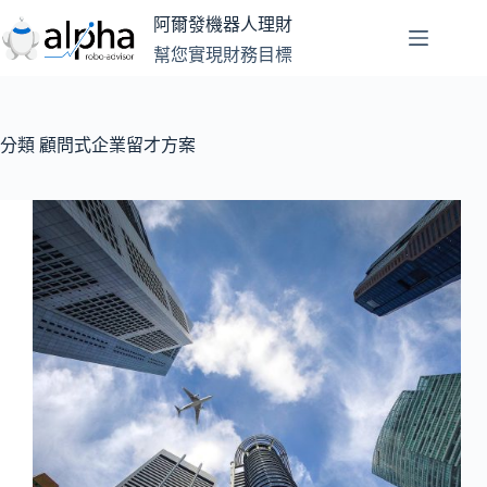
跳
阿爾發機器人理財
至
幫您實現財務目標
主
要
內
容
分類
顧問式企業留才方案