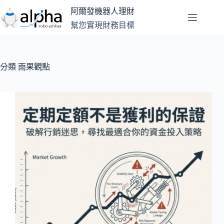
跳
阿爾發機器人理財
至
幫您實現財務目標
主
要
內
容
分類
雨果觀點