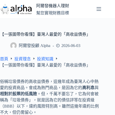
跳
阿爾發機器人理財
至
幫您實現財務目標
主
要
內
容
【一張圖帶你看懂】臺灣人最愛的「高收益債券」
阿爾發投顧 Alpha
2026-06-03
首頁
投資理念
投資知識
【一張圖帶你看懂】臺灣人最愛的「高收益債券」
俗稱垃圾債券的高收益債券，這幾年成為臺灣人心中熱
愛的投資商品。會成為熱門商品，是因為它的
高利息
與
相對於股票的低風險
。但，千萬不要忘了，它為何會被
稱為「垃圾債券」，就是因為它的債信評等在投資級
（BBB）以下，違約風險特別高。雖然這幾年違約比例
不大，但仍需留心。