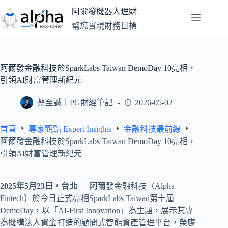
跳
阿爾發機器人理財
至
幫您實現財務目標
主
要
內
容
阿爾發金融科技於SparkLabs Taiwan DemoDay 10亮相，
引領AI財富管理新紀元
蔡至誠｜PG財經筆記
2026-05-02
首頁
專家觀點 Expert Insights
金融科技最前線
阿爾發金融科技於SparkLabs Taiwan DemoDay 10亮相，
引領AI財富管理新紀元
2025年5月23日，台北
— 阿爾發金融科技（Alpha
Fintech）於今日正式亮相SparkLabs Taiwan第十屆
DemoDay，以「AI-First Innovation」為主題，展示其專
為機構法人資金打造的顧問式智能資產管理平台，榮膺