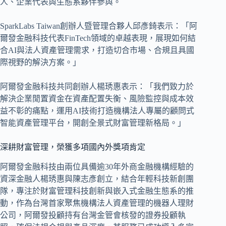
人、企業代表與生態系夥伴參與。
SparkLabs Taiwan創辦人暨管理合夥人邱彥錡表示：「阿
爾發金融科技代表FinTech領域的卓越表現，展現如何結
合AI與法人資產管理需求，打造切合市場、合規且具國
際視野的解決方案。」
阿爾發金融科技共同創辦人楊琇惠表示：「我們致力於
解決企業閒置資金在資產配置失衡、風險監控與成本效
益不彰的痛點，運用AI技術打造機構法人專屬的顧問式
智能資產管理平台，開創全景式財富管理新格局。」
深耕財富管理，榮獲多項國內外獎項肯定
阿爾發金融科技由兩位具備逾30年外商金融機構經驗的
資深金融人楊琇惠與陳志彥創立，結合年輕科技新創團
隊，專注於財富管理科技創新與嵌入式金融生態系的推
動，作為台灣首家聚焦機構法人資產管理的機器人理財
公司，阿爾發投顧持有台灣金管會核發的證券投顧執