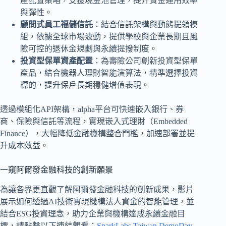
產配置策略，支援現金池管理，提升資金運用效率
與彈性。
顧問式員工福儲信託
：結合信託架構與動態提領模
組，依據全球市場波動，提供學校與企業長期且風
險可控的退休金規劃與永續提撥制度。
投資型保單資產配置
：為壽險公司創新投資型保單
產品，結合機器人理財智能演算法，精準選擇投資
標的，提升保戶長期穩健增值表現。
透過模組化API架構，alpha平台可快速嵌入銀行、券
商、保險與信託等流程，實現嵌入式理財（Embedded
Finance），大幅降低金融機構整合門檻，加速部署並提
升成本效益。
一窺阿爾發金融科技的創新願景
為讓各界更直觀了解阿爾發金融科技的創新成果，影片
展示如何透過AI技術實現機構法人資金的智能管理，並
結合ESG投資理念，助力企業與機構達成永續金融目
標，請點擊以下連結觀看：
SparkLabs Taiwan DemoDay