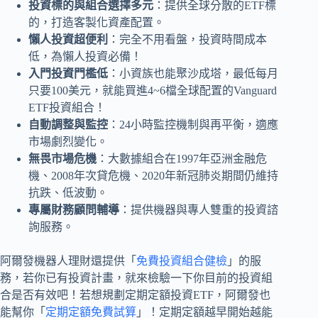
投資標的與組合選擇多元
：提供全球分散的ETF標
的，打造客製化資產配置。
懶人投資超便利
：完全不用看盤，投資時間成本
低，為懶人投資必備！
入門投資門檻低
：小資族也能聚沙成塔，最低每月
只要100美元，就能買進4~6檔全球配置的Vanguard
ETF投資組合！
自動調整與監控
：24小時監控機制與再平衡，適應
市場劇烈變化。
無畏市場危機
：大數據組合在1997年亞洲金融危
機、2008年次貸危機、2020年新冠肺炎期間仍維持
抗跌、低波動。
專屬財務顧問輔導
：提供機器與專人雙重的投資諮
詢服務。
阿爾發機器人理財還提供「
免費投資組合健檢
」的服
務，若你已有投資計畫，就來檢驗一下你目前的投資組
合是否有效吧！若想規劃定期定額投資ETF，阿爾發也
能幫你「
定期定額免費試算
」！定期定額越早開始越能