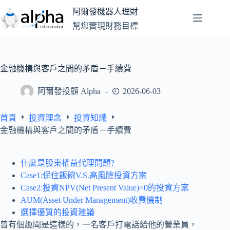
跳
阿爾發機器人理財
至
幫您實現財務目標
主
要
內
容
金融機構與客戶之間的矛盾－手續費
阿爾發投顧 Alpha
2026-06-03
首頁
投資理念
投資知識
金融機構與客戶之間的矛盾－手續費
什麼是股東權益代理問題?
Case1:保住飯碗V.S.高風險投資方案
Case2:投資NPV(Net Present Value)<0的投資方案
AUM(Asset Under Management)收費機制
選擇優質的投資建議
曾有個趣聞是這樣的，一名客戶打電話給他的營業員，