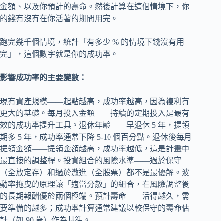
金額、以及你預計的壽命。然後計算在這個情境下，你
的錢有沒有在你活著的期間用完。
跑完幾千個情境，統計「有多少 % 的情境下錢沒有用
完」，這個數字就是你的成功率。
影響成功率的主要變數：
現有資產規模——起點越高，成功率越高，因為複利有
更大的基礎。每月投入金額——持續的定期投入是最有
效的成功率提升工具。退休年齡——早退休 5 年，提領
期多 5 年，成功率通常下降 5-10 個百分點。退休後每月
提領金額——提領金額越高，成功率越低，這是計畫中
最直接的調整桿。投資組合的風險水準——過於保守
（全放定存）和過於激進（全股票）都不是最優解。波
動率拖曳的原理讓「適當分散」的組合，在風險調整後
的長期報酬優於兩個極端。預計壽命——活得越久，需
要準備的越多；成功率計算通常建議以較保守的壽命估
計（如 90 歲）作為基準。