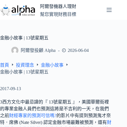
跳
阿爾發機器人理財
至
幫您實現財務目標
主
要
內
容
金融小故事 | 13號星期五
阿爾發投顧 Alpha
2026-06-04
首頁
投資理念
金融小故事
金融小故事 | 13號星期五
2017-09-13
3西方文化中最忌諱的『 13號星期五 』，美國華爾街裡
的專業金融人員們也預測這將是不吉利的一天，在我們
之前
財經專家的預測可信嗎?
的影片中有提到預測鬼才奈
特．席佛 (Nate Silver) 認定金融市場最難被預測，還有
財