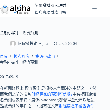
跳
阿爾發機器人理財
至
幫您實現財務目標
主
要
內
容
金融小故事 | 經濟預測
阿爾發投顧 Alpha
2026-06-04
首頁
投資理念
金融小故事
金融小故事 | 經濟預測
2017-09-19
在新聞媒體上 經濟預測 是很多人會關注的主題之一，然
而我們之前的影片
財經專家的預測可信嗎?
中有提到連知
名預測專家奈特．席佛(Nate Silver)都覺得金融市場是最
難被預測的事件之一，還有在文章
財經媒體不會告訴你