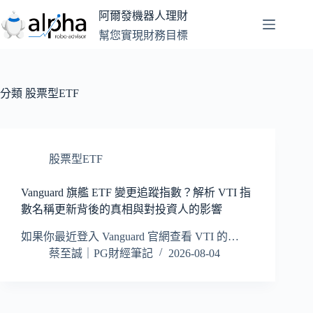
跳
阿爾發機器人理財
至
幫您實現財務目標
主
要
內
容
分類
股票型ETF
股票型ETF
Vanguard 旗艦 ETF 變更追蹤指數？解析 VTI 指
數名稱更新背後的真相與對投資人的影響
如果你最近登入 Vanguard 官網查看 VTI 的…
蔡至誠｜PG財經筆記
2026-08-04