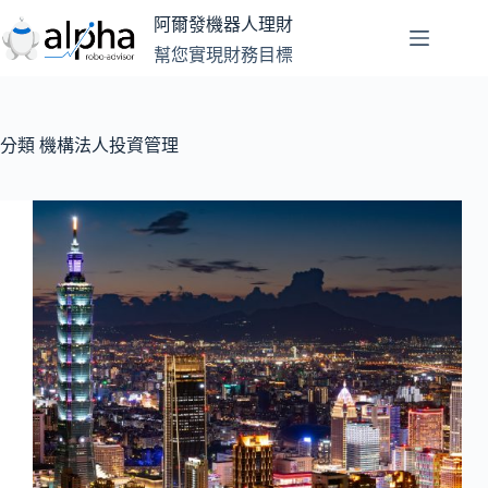
跳
阿爾發機器人理財
至
幫您實現財務目標
主
要
內
容
分類
機構法人投資管理