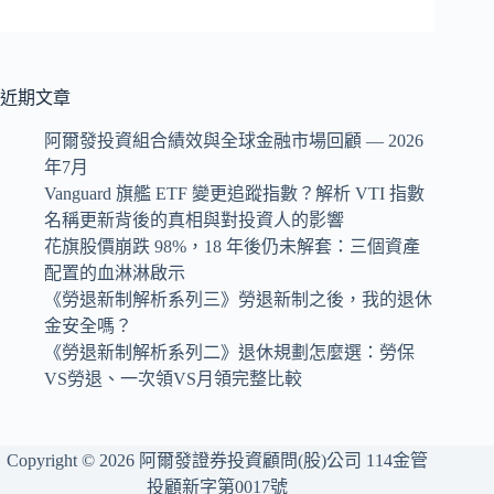
近期文章
阿爾發投資組合績效與全球金融市場回顧 — 2026
年7月
Vanguard 旗艦 ETF 變更追蹤指數？解析 VTI 指數
名稱更新背後的真相與對投資人的影響
花旗股價崩跌 98%，18 年後仍未解套：三個資產
配置的血淋淋啟示
《勞退新制解析系列三》勞退新制之後，我的退休
金安全嗎？
《勞退新制解析系列二》退休規劃怎麼選：勞保
VS勞退、一次領VS月領完整比較
Copyright © 2026 阿爾發證券投資顧問(股)公司 114金管
投顧新字第0017號