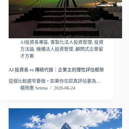
AI投資長專區
,
客製化法人投資管理
,
投資
方法論
,
機構法人投資管理
,
顧問式企業留
才方案
AI 投資長 vs 傳統代操：企業主的理性評估框架
這個比較遲早要做。如果你在認真評估要為…
楊琇惠 Serena
2026-06-24