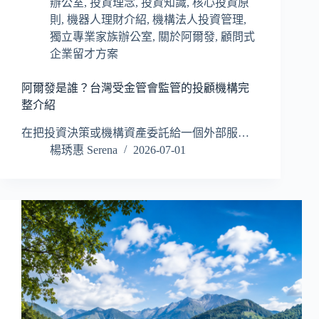
辦公室
,
投資理念
,
投資知識
,
核心投資原
則
,
機器人理財介紹
,
機構法人投資管理
,
獨立專業家族辦公室
,
關於阿爾發
,
顧問式
企業留才方案
阿爾發是誰？台灣受金管會監管的投顧機構完
整介紹
在把投資決策或機構資產委託給一個外部服…
楊琇惠 Serena
2026-07-01