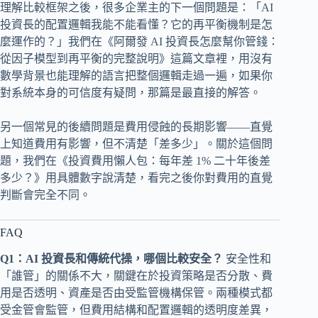
理解比較框架之後，很多企業主的下一個問題是：「AI
投資長的配置邏輯我能不能看懂？它的再平衡機制是怎
麼運作的？」我們在《阿爾發 AI 投資長怎麼幫你管錢：
從因子模型到再平衡的完整說明》這篇文章裡，用沒有
數學背景也能理解的語言把整個邏輯走過一遍，如果你
對系統本身的可信度有疑問，那篇是最直接的解答。
另一個常見的後續問題是費用侵蝕的長期影響——直覺
上知道費用有影響，但不清楚「差多少」。關於這個問
題，我們在《投資費用懶人包：每年差 1% 二十年後差
多少？》用具體數字說清楚，看完之後你對費用的直覺
判斷會完全不同。
FAQ
Q1：AI 投資長和傳統代操，哪個比較安全？
安全性和
「誰管」的關係不大，關鍵在於投資策略是否分散、費
用是否透明、資產是否由受監管機構保管。兩種模式都
受金管會監管，但費用結構和配置邏輯的透明度差異，