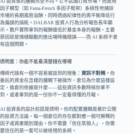
AI 投資長的邏輯完全不同。它不試圖打敗市場，而是用
因子模型（如 Fama-French 多因子框架）系統性地捕捉
市場的長期風險溢酬，同時透過紀律性的再平衡降低行
為偏誤的損耗。DALBAR 投資人行為分析報告長年顯
示，散戶實際拿到的報酬遠低於基金本身的報酬，主要
原因就是情緒驅動的進出場時機錯誤——而 AI 系統不會
有這個問題。
透明度：你能不能看清楚錢在哪裡
傳統代操有一個不容易被談到的現象：
資訊不對稱
。你
委託的資金在怎樣的邏輯下被操作，倉位為什麼這樣設
定，換倉的依據是什麼——這些資訊多數時候你拿不
到，或者拿到的是一份你不一定看得懂的月報。
AI 投資長的設計前提是透明。你的配置邏輯是基於公開
的投資方法論，每一個倉位的存在都對應一個可解釋的
因子或資產類別理由。你不需要「信任某個人」，你需
要信任的是一套可以被檢視的系統。