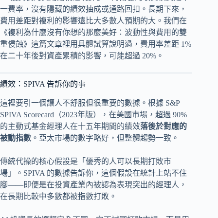
一費率，沒有隱藏的績效抽成或通路回扣。長期下來，
費用差距對複利的影響遠比大多數人預期的大。我們在
《複利為什麼沒有你想的那麼美好：波動性與費用的雙
重侵蝕》這篇文章裡用具體試算說明過，費用率差距 1%
在二十年後對資產累積的影響，可能超過 20%。
績效：SPIVA 告訴你的事
這裡要引一個讓人不舒服但很重要的數據。根據 S&P
SPIVA Scorecard（2023年版），在美國市場，超過 90%
的主動式基金經理人在十五年期間的績效
落後於對應的
被動指數
。亞太市場的數字略好，但整體趨勢一致。
傳統代操的核心假設是「優秀的人可以長期打敗市
場」。SPIVA 的數據告訴你，這個假設在統計上站不住
腳——即便是在投資產業內被認為表現突出的經理人，
在長期比較中多數都被指數打敗。