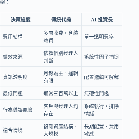
架：
決策維度
傳統代操
AI 投資長
多層收費，含績
費用結構
單一透明費率
效費
依賴個別經理人
績效來源
系統性因子捕捉
判斷
月報為主，邏輯
資訊透明度
配置邏輯可解釋
有限
最低門檻
通常三百萬以上
無硬性門檻
客戶與經理人均
系統執行，排除
行為偏誤風險
存在
情緒
複雜資產結構、
長期配置、費用
適合情境
大規模
敏感