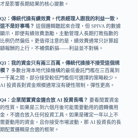
才是影響長期結果的核心變數。
Q2：傳統代操有績效費，代表經理人跟我的利益一致，
這不是好事嗎？
這個邏輯聽起來合理，但 SPIVA 的數據
顯示，即便有績效費激勵，主動管理人長期打敗指數的
比例仍然偏低。更值得注意的是，績效費通常只計算超
額報酬的上行，不補償虧損——利益並不對稱。
Q3：我的資金只有兩三百萬，傳統代操接不接受這個規
模？
多數台灣本地代操機構的最低委託門檻在三百萬到
一千萬之間，部分接受較低門檻但可選擇的策略較少。
AI 投資長對資金規模通常沒有硬性限制，彈性更高。
Q4：企業閒置資金適合放 AI 投資長嗎？
要看閒置資金
的性質。如果是三到六個月後可能需要動用的週轉備用
金，不適合放入任何投資工具。如果是確定一年以上不
需要動用的資金，且你接受市場波動，那 AI 投資長的長
期配置邏輯是合適的框架。