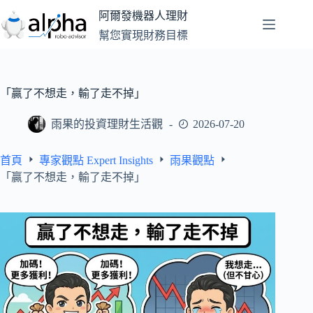
跳
阿爾發機器人理財
至
幫您實現財務目標
主
要
內
容
「贏了不想走，輸了走不掉」
雨果的投資理財生活觀
2026-07-20
首頁
專家觀點 Expert Insights
雨果觀點
「贏了不想走，輸了走不掉」