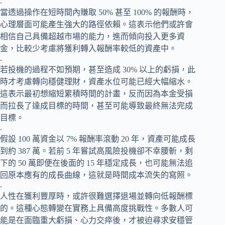
.
當透過操作在短時間內賺取 50% 甚至 100% 的報酬時，
心理層面可能產生強大的路徑依賴。這表示他們或許會
相信自己具備超越市場的能力，進而傾向投入更多資
金，比較少考慮將獲利轉入報酬率較低的資產中。
.
若投機的過程不如預期，甚至造成 30% 以上的虧損，此
時才考慮轉向穩健理財，資產水位可能已經大幅縮水。
這表示最初想縮短累積時間的計畫，反而因為本金受損
而拉長了達成目標的時間，甚至可能導致最終無法完成
目標。
.
假設 100 萬資金以 7% 報酬率滾動 20 年，資產可能成長
到約 387 萬。若前 5 年嘗試高風險投機卻不幸腰斬，剩
下的 50 萬即便在後面的 15 年穩定成長，也可能無法追
回原本應有的成長曲線，這就是時間成本流失的寫照。
.
人性在獲利豐厚時，或許很難選擇退場並轉向低報酬標
的。這種心態轉變在實務上具備高度挑戰性。多數人可
能是在面臨重大虧損、心力交瘁後，才被迫尋求安穩管