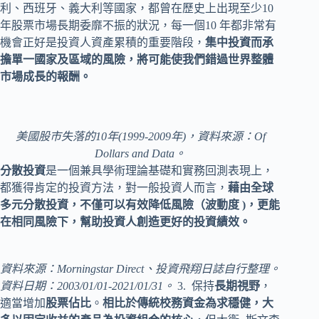
利、西班牙、義大利等國家，都曾在歷史上出現至少10
年股票市場長期委靡不振的狀況，每一個10 年都非常有
機會正好是投資人資產累積的重要階段，
集中投資而承
擔單一國家及區域的風險，將可能使我們錯過世界整體
市場成長的報酬。
美國股市失落的10年(1999-2009年)，資料來源：Of
Dollars and Data。
分散投資
是一個兼具學術理論基礎和實務回測表現上，
都獲得肯定的投資方法，對一般投資人而言，
藉由全球
多元分散投資，不僅可以有效降低風險（波動度 )，更能
在相同風險下，幫助投資人創造更好的投資績效。
資料來源：Morningstar Direct、投資飛翔日誌自行整理。
資料日期：2003/01/01-2021/01/31。
3. 保持
長期視野
，
適當增加
股票佔比
。
相比於傳統校務資金為求穩健，大