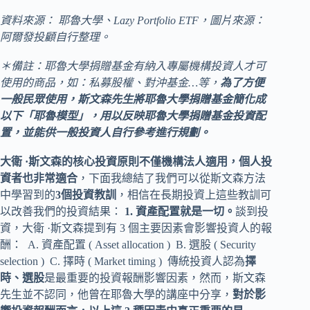
資料來源： 耶魯大學、Lazy Portfolio ETF，圖片來源：
阿爾發投顧自行整理。
＊備註：耶魯大學捐贈基金有納入專屬機構投資人才可
使用的商品，如：私募股權、對沖基金…等，
為了方便
一般民眾使用，斯文森先生將耶魯大學捐贈基金簡化成
以下「耶魯模型」，用以反映耶魯大學捐贈基金投資配
置，並能供一般投資人自行參考進行規劃。
大衛 ·斯文森的核心投資原則不僅機構法人適用，個人投
資者也非常適合
，下面我總結了我們可以從斯文森方法
中學習到的
3個投資教訓
，相信在長期投資上這些教訓可
以改善我們的投資結果：
1. 資產配置就是一切。
談到投
資，大衛 ·斯文森提到有 3 個主要因素會影響投資人的報
酬： A. 資產配置 ( Asset allocation ) B. 選股 ( Security
selection ) C. 擇時 ( Market timing ) 傳統投資人認為
擇
時、選股
是最重要的投資報酬影響因素，然而，斯文森
先生並不認同，他曾在耶魯大學的講座中分享，
對於影