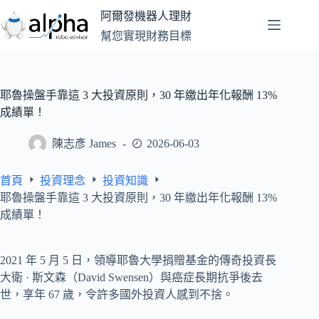
跳
阿爾發機器人理財
至
幫您實現財務目標
主
要
內
容
耶魯操盤手靠這 3 大投資原則，30 年繳出年化報酬 13%
成績單！
陳志彥 James
2026-06-03
首頁
投資理念
投資知識
耶魯操盤手靠這 3 大投資原則，30 年繳出年化報酬 13%
成績單！
2021 年 5 月 5 日，領導耶魯大學捐贈基金的傳奇投資長
大衛 · 斯文森（David Swensen）與癌症長期抗爭後去
世，享年 67 歲，令許多國外投資人感到不捨。