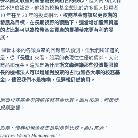
多以固定收益的產品為投資組合的核心
，但大衛 ·斯文森
並不這麼認為，他認為校務基金想比於許多個人投資者
10 年甚至 20 年的投資相比，
校務基金應該以更長期的
發展為目標
，在
長期視野的觀點下，適當增加股票資產
的占比將可以為校務基金資產的累積帶來更有利的發
展。
儘管未來的各類資產的回報無法預測，但我們所知道的
是，從
『長遠』
來看，股票的表現往往優於債券、大宗
商品和現金。這就是為什麼
斯文森
建議那些投資期限較
長的機構法人可以增加對股票的占比(如各大學的校務基
金)，儘管我們不是機構，但邏輯仍然適用。
耶魯校務基金與傳統校務基金比較。圖片來源：阿爾發
投顧整理。
股票、債券和現金歷史長期走勢比較。圖片來源：
Darrow Wealth Management。