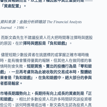
響投資報酬而言，以上這 3 種因素中真正重要的是 ——
「資產配置」。
資料來源：金融分析師雜誌 The Financial Analysts
Journal ，1986。
而斯文森先生不建議投資人花大把時間專注擇時與選股
的原因，在於
擇時與選股是『負和遊戲』
。
儘管短期少數投資者在挑選標的或掌握正確市場時機
時，能有機會獲得優異的報酬，但其他人在做同樣的事
情時則會失敗，
短期買進、賣出的投機行為是「零和遊
戲」
，
一旦再考慮到為此被收取的交易成本時，整體結
果會是『負和遊戲』，在負和遊戲中，絕大部分的參與
者都是輸家。
市場長期趨勢向上，長期持有向上成長的資產則是『正
和遊戲』
，相比於多數投資人花許多時間研究該投資哪
些公司、該何時進場或出場，斯文森先生認為投資人真