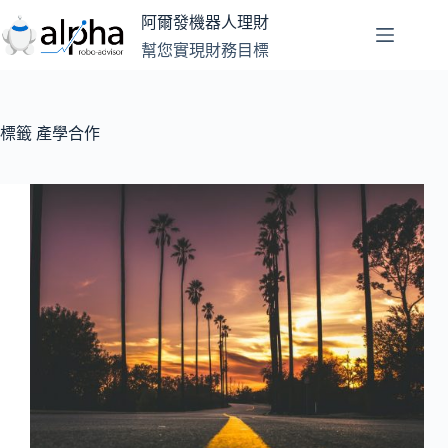
跳
阿爾發機器人理財
至
幫您實現財務目標
主
要
內
容
標籤
產學合作