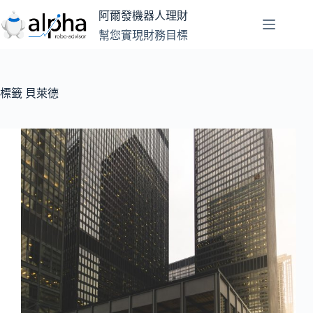
跳
阿爾發機器人理財
至
幫您實現財務目標
主
要
內
容
標籤
貝萊德