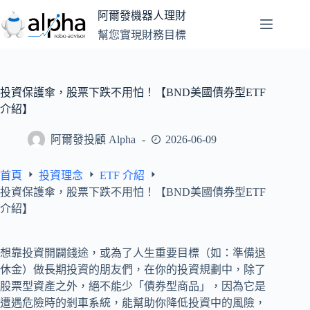
跳
阿爾發機器人理財
至
幫您實現財務目標
主
要
內
容
投資保護傘，股票下跌不用怕！【BND美國債券型ETF
介紹】
阿爾發投顧 Alpha
2026-06-09
首頁
投資理念
ETF 介紹
投資保護傘，股票下跌不用怕！【BND美國債券型ETF
介紹】
想靠投資開闢錢途，或為了人生重要目標（如：準備退
休金）做長期投資的朋友們，在你的投資規劃中，除了
股票型資產之外，絕不能少「債券型商品」，因為它是
遭遇危險時的剎車系統，能幫助你降低投資中的風險，