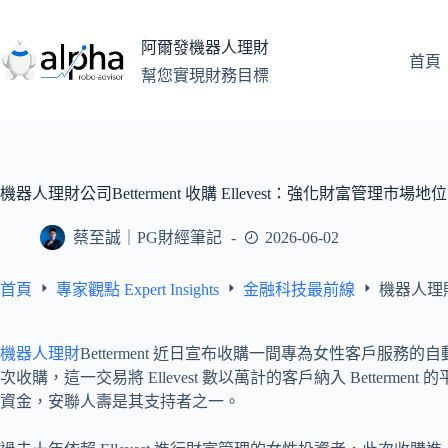
跳
至
阿爾發機器人理財
主
首頁
幫您實現財務目標
要
內
容
機器人理財公司Betterment 收購 Ellevest：強化財富管理市場地位
蔡至誠｜PG財經筆記
2026-06-02
首頁
專家觀點 Expert Insights
金融科技最前線
機器人理財公
機器人理財
Betterment 近日宣布收購一間專為女性客戶服務的自
次收購，這一交易將 Ellevest 數以萬計的客戶納入 Betterment 的
資金，安聯人壽是其支持者之一。