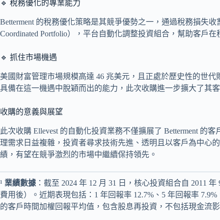
🔹 稅務優化的專業能力
Betterment 的稅務優化策略是其競爭優勢之一，通過稅務損失收割（Ta
Coordinated Portfolio），平台自動化調整投資組合，幫助
🔹 抓住市場機遇
美國財富管理市場規模高達 46 兆美元，且正處於歷史性的世代財富
具備在這一機遇中脫穎而出的能力，此次收購進一步擴大了其客
收購的意義與展望
此次收購 Ellevest 的自動化投資業務不僅擴展了 Betterm
理需求日益複雜，投資者尋求技術先進、透明且以客戶為中心的解決方
績，有望在競爭激烈的市場中繼續保持領先。
¹
業績數據
：截至 2024 年 12 月 31 日，核心投資組合自 201
費用後）。近期表現包括：1 年回報率 12.7%、5 年回報率 7.9%、
的客戶時間加權回報平均值，包含股息再投資，不包括現金流影