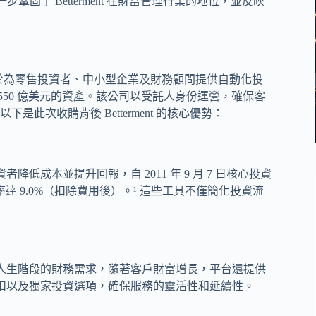
步鞏固了 Betterment 在財富管理行業的地位，並反映
驅，專注於為零售投資者、中小型企業及財務顧問提供自動化投
 550 億美元的資產。該公司以受託人身份運營，確保客
次收購背後 Betterment 的核心優勢：
者降低成本並提升回報，自 2011 年 9 月 7 日核心投資
回報率達 9.0%（扣除費用後）。¹ 這些工具不僅簡化投資流
在不同人生階段的財務需求，隨著客戶財富增長，平台還提供
折扣以及獨家投資選項，確保服務的靈活性和延續性。