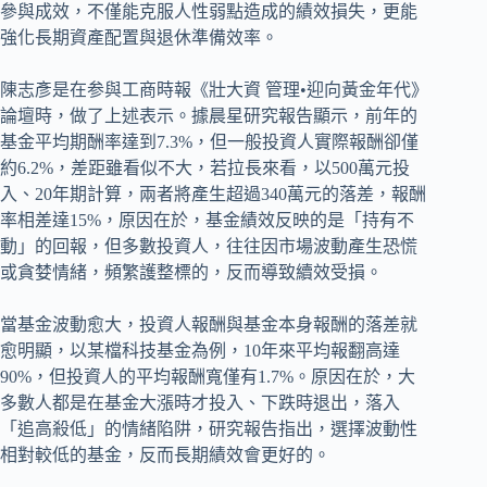
參與成效，不僅能克服人性弱點造成的績效損失，更能
強化長期資產配置與退休準備效率。
陳志彥是在参與工商時報《壯大資 管理•迎向黃金年代》
論壇時，做了上述表示。據晨星研究報告顯示，前年的
基金平均期酬率達到7.3%，但一般投資人實際報酬卻僅
約6.2%，差距雖看似不大，若拉長來看，以500萬元投
入、20年期計算，兩者將產生超過340萬元的落差，報酬
率相差達15%，原因在於，基金績效反映的是「持有不
動」的回報，但多數投資人，往往因市場波動產生恐慌
或貪婪情緒，頻繁護整標的，反而導致續效受損。
當基金波動愈大，投資人報酬與基金本身報酬的落差就
愈明顯，以某檔科技基金為例，10年來平均報翻高達
90%，但投資人的平均報酬寬僅有1.7%。原因在於，大
多數人都是在基金大漲時才投入、下跌時退出，落入
「追高殺低」的情緒陷阱，研究報告指出，選擇波動性
相對較低的基金，反而長期績效會更好的。