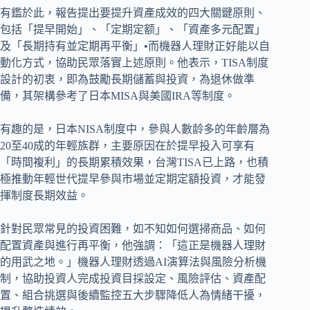
有鑑於此，報告提出要提升資產成效的四大關鍵原則、
包括「提早開始」、「定期定额」、「資產多元配置」
及「長期持有並定期再平衡」•而機器人理財正好能以自
動化方式，協助民眾落實上述原則。他表示，TISA制度
設計的初衷，即為鼓勵長期儲蓄與投資，為退休做準
備，其架構參考了日本MISA與美國IRA等制度。
有趣的是，日本NISA制度中，參與人數龄多的年齡層為
20至40成的年輕族群，主要原因在於提早投入可享有
「時間複利」的長期累積效果，台灣TISA已上路，也積
極推動年輕世代提早參與市場並定期定額投資，才能發
揮制度長期效益。
針對民眾常見的投資困難，如不知如何選掃商品、如何
配置資產與進行再平衡，他強調：「這正是機器人理財
的用武之地。」機器人理財透過AI演算法與風險分析機
制，協助投資人完成投資目採設定、風險評估、資產配
置、組合挑選與後續監控五大步驟降低人為情緒干擾，