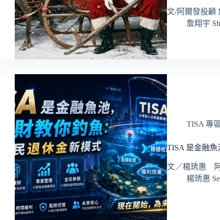
文/阿爾發投顧 
詹翔宇 Sh
TISA 專
TISA 是金
文／楊琇惠 阿
楊琇惠 Ser