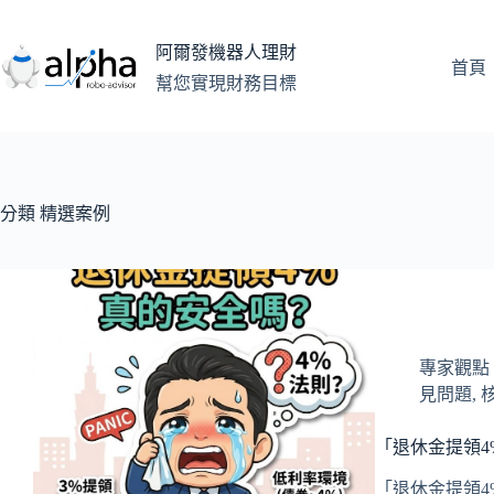
跳
至
阿爾發機器人理財
主
首頁
幫您實現財務目標
要
內
容
分類
精選案例
專家觀點 Exp
見問題
,
「退休金提領4
「退休金提領4