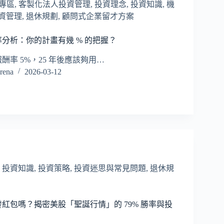
長專區
,
客製化法人投資管理
,
投資理念
,
投資知識
,
機
資管理
,
退休規劃
,
顧問式企業留才方案
分析：你的計畫有幾 % 的把握？
酬率 5%，25 年後應該夠用…
ena
2026-03-12
,
投資知識
,
投資策略
,
投資迷思與常見問題
,
退休規
紅包嗎？揭密美股「聖誕行情」的 79% 勝率與投