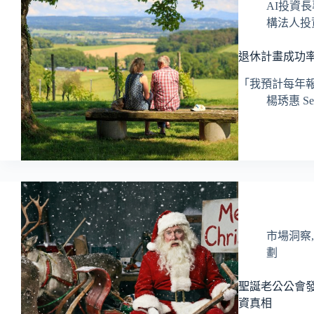
AI投資
構法人投
退休計畫成功率
「我預計每年報
楊琇惠 Ser
市場洞察
劃
聖誕老公公會發
資真相