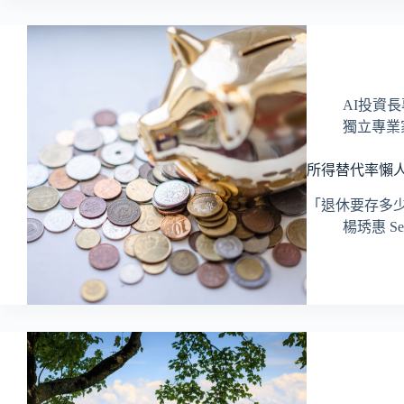
AI投資
獨立專業
所得替代率懶
「退休要存多
楊琇惠 Ser