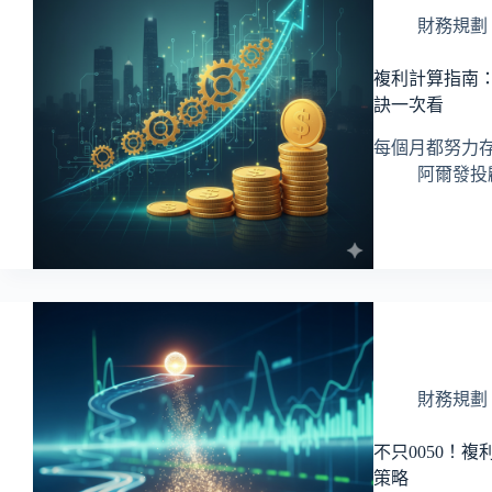
財務規劃
複利計算指南
訣一次看
每個月都努力
阿爾發投顧 
財務規劃
不只0050！
策略