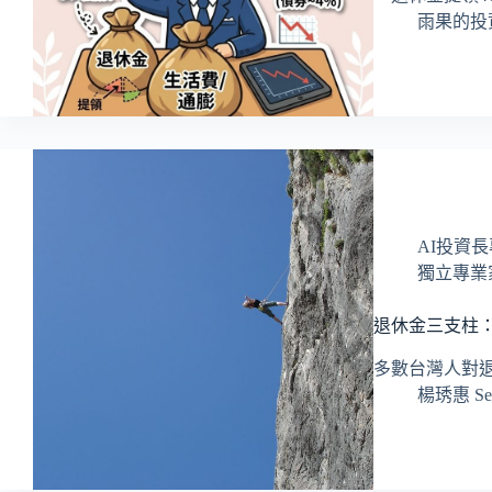
雨果的投
AI投資
獨立專業
退休金三支柱
多數台灣人對
楊琇惠 Ser