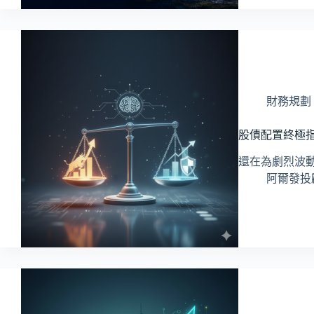
財務規劃
股債配置終極指
還在為劇烈波
阿爾發投顧 