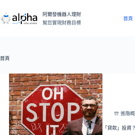
跳
至
阿爾發機器人理財
主
首頁
幫您實現財務目標
要
內
容
首頁
進階概
「貸款」投資