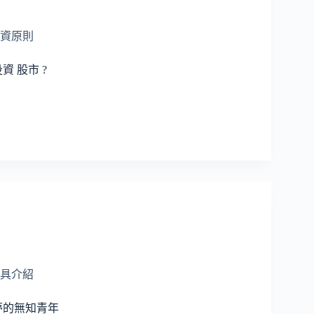
資原則
 股市 ?
具介紹
夢的無知青年