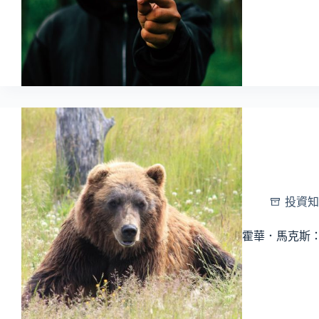
投資知
霍華．馬克斯：