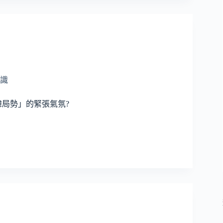
識
局勢」的緊張氣氛?