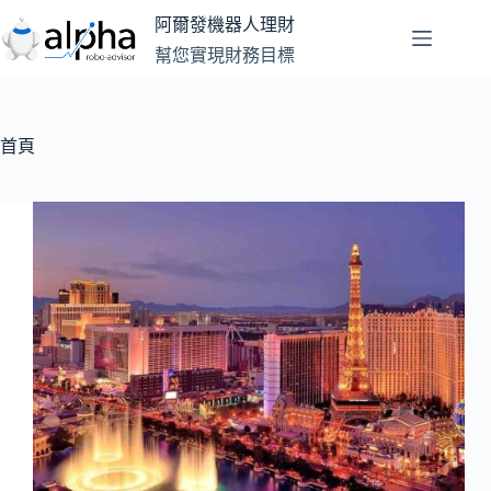
跳
阿爾發機器人理財
至
幫您實現財務目標
主
要
內
容
首頁