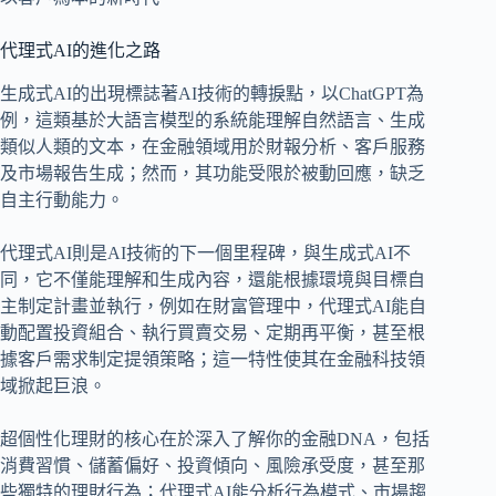
代理式AI的進化之路
生成式AI的出現標誌著AI技術的轉捩點，以ChatGPT為
例，這類基於大語言模型的系統能理解自然語言、生成
類似人類的文本，在金融領域用於財報分析、客戶服務
及市場報告生成；然而，其功能受限於被動回應，缺乏
自主行動能力。
代理式AI則是AI技術的下一個里程碑，與生成式AI不
同，它不僅能理解和生成內容，還能根據環境與目標自
主制定計畫並執行，例如在財富管理中，代理式AI能自
動配置投資組合、執行買賣交易、定期再平衡，甚至根
據客戶需求制定提領策略；這一特性使其在金融科技領
域掀起巨浪。
超個性化理財的核心在於深入了解你的金融DNA，包括
消費習慣、儲蓄偏好、投資傾向、風險承受度，甚至那
些獨特的理財行為；代理式AI能分析行為模式、市場趨