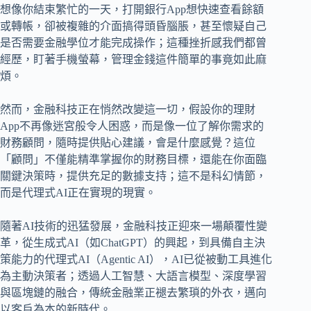
想像你結束繁忙的一天，打開銀行App想快速查看餘額
或轉帳，卻被複雜的介面搞得頭昏腦脹，甚至懷疑自己
是否需要金融學位才能完成操作；這種挫折感我們都曾
經歷，盯著手機螢幕，管理金錢這件簡單的事竟如此麻
煩。
然而，金融科技正在悄然改變這一切，假設你的理財
App不再像迷宮般令人困惑，而是像一位了解你需求的
財務顧問，隨時提供貼心建議，會是什麼感覺？這位
「顧問」不僅能精準掌握你的財務目標，還能在你面臨
關鍵決策時，提供充足的數據支持；這不是科幻情節，
而是代理式AI正在實現的現實。
隨著AI技術的迅猛發展，金融科技正迎來一場顛覆性變
革，從生成式AI（如ChatGPT）的興起，到具備自主決
策能力的代理式AI（Agentic AI），AI已從被動工具進化
為主動決策者；透過人工智慧、大語言模型、深度學習
與區塊鏈的融合，傳統金融業正褪去繁瑣的外衣，邁向
以客戶為本的新時代。