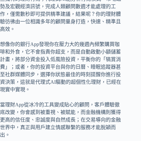
勢及宏觀經濟訊號，完成人類顧問數週才能處理的工
作，僅需數秒即可提供精準建議，結果呢？你的理財體
驗彷彿由一位相識多年的顧問量身打造，快速、精準且
高效。
想像你的銀行App發現你在壓力大的幾週內頻繁購買咖
啡和外食，它不會指責你超支，而是自動啟動小額儲蓄
計畫，將部分資金投入低風險投資，平衡你的「犒賞消
費」；或者，你的投資平台與你的日曆、睡眠追蹤器甚
至社群媒體同步，選擇你狀態最佳的時刻提醒你進行投
資決策，這就是代理式AI驅動的超個性化理財，已經在
現實中實現。
當理財App從冰冷的工具變成貼心的顧問，客戶體驗徹
底改變，你會感到被重視、被賦能，而金融機構則獲得
更高的信任度、忠誠度與自然成長；在交易導向的金融
世界中，真正與用戶建立情感聯繫的服務才能脫穎而
出。