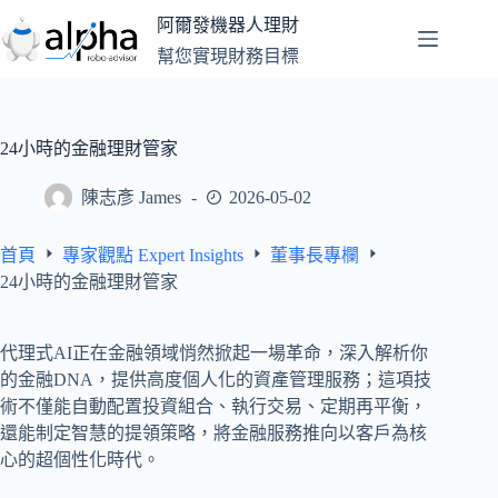
跳
阿爾發機器人理財
至
幫您實現財務目標
主
要
內
容
24小時的金融理財管家
陳志彥 James
2026-05-02
首頁
專家觀點 Expert Insights
董事長專欄
24小時的金融理財管家
代理式AI正在金融領域悄然掀起一場革命，深入解析你
的金融DNA，提供高度個人化的資產管理服務；這項技
術不僅能自動配置投資組合、執行交易、定期再平衡，
還能制定智慧的提領策略，將金融服務推向以客戶為核
心的超個性化時代。