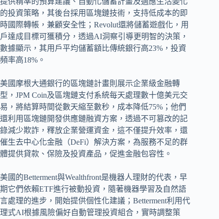
提供精準的預算建議、自動化儲蓄計畫及適應生活變化
的投資策略，其後台採用區塊鏈技術，支持低成本的即
時國際轉帳，兼顧安全性；Revolut還將儲蓄遊戲化，用
戶達成目標可獲積分，透過AI洞察引導更明智的決策，
數據顯示，其用戶平均儲蓄額比傳統銀行高23%，投資
頻率高18%。
美國摩根大通銀行的區塊鏈計畫則展示企業級金融轉
型，JPM Coin及區塊鏈支付系統每天處理數十億美元交
易，將結算時間從數天縮至數秒，成本降低75%；他們
還利用區塊鏈開發供應鏈融資方案，透過不可篡改的記
錄減少欺詐，釋放企業營運資金，這不僅提升效率，還
催生去中心化金融（DeFi）解決方案，為服務不足的群
體提供貸款、保險及投資產品，促進金融包容性。
美國的Betterment與Wealthfront是機器人理財的代表，早
期它們依賴ETF進行被動投資，隨著機器學習及自然語
言處理的進步，開始提供個性化建議；Betterment利用代
理式AI根據風險偏好自動管理投資組合，實時調整策