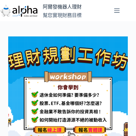
跳
阿爾發機器人理財
至
幫您實現財務目標
主
要
內
容