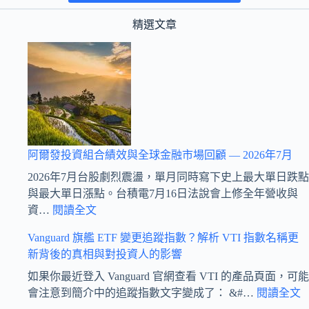
精選文章
阿爾發投資組合績效與全球金融市場回顧 — 2026年7月
2026年7月台股劇烈震盪，單月同時寫下史上最大單日跌點
與最大單日漲點。台積電7月16日法說會上修全年營收與
:
資…
閱讀全文
阿
Vanguard 旗艦 ETF 變更追蹤指數？解析 VTI 指數名稱更
爾
新背後的真相與對投資人的影響
發
投
如果你最近登入 Vanguard 官網查看 VTI 的產品頁面，可能
資
:
會注意到簡介中的追蹤指數文字變成了： &#…
閱讀全文
V
組