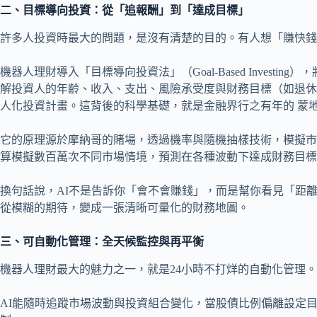
二、目標導向投資：從「追報酬」到「達成目標」
許多人投資時最大的問題，是沒有清楚的目的。有人想「賺快錢
機器人理財導入「目標導向投資法」（Goal-Based Invest
解投資人的年齡、收入、支出、風險承受度與財務目標（如退休
人化投資計畫。這背後的科學基礎，就是金融界行之有年的 蒙地卡羅模擬法（M
它的原理源於摩納哥的賭場，透過機率與隨機抽樣技術，模擬市
算模擬數百萬次不同市場情境，預測在各種波動下達成財務目標
換句話說，AI不是告訴你「會不會賺錢」，而是幫你看見「距
從模糊的期待，變成一張清晰可量化的財務地圖。
三、可自動化管理：全天候監控與再平衡
機器人理財最大的魅力之一，就是24小時不打烊的自動化管理。
AI能隨時追蹤市場波動與投資組合變化，當股債比例偏離設定目標時，會