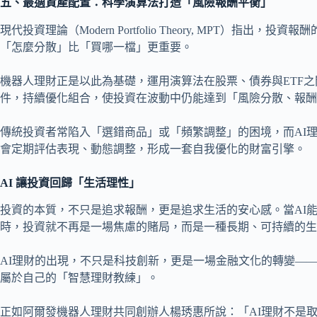
五、最適資產配置：科學演算法打造「風險報酬平衡」
現代投資理論（Modern Portfolio Theory, MPT）
「怎麼分散」比「買哪一檔」更重要。
機器人理財正是以此為基礎，運用演算法在股票、債券與ETF之
件，持續優化組合，使投資在波動中仍能達到「風險分散、報酬
傳統投資者常陷入「選錯商品」或「頻繁調整」的困境，而AI
會定期評估表現、動態調整，形成一套自我優化的財富引擎。
AI 讓投資回歸「生活理性」
投資的本質，不只是追求報酬，更是追求生活的安心感。當AI
時，投資就不再是一場焦慮的賭局，而是一種長期、可持續的生
AI理財的出現，不只是科技創新，更是一場金融文化的轉變—
屬於自己的「智慧理財教練」。
正如阿爾發機器人理財共同創辦人楊琇惠所說：「AI理財不是取