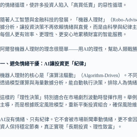
的情緒循環，使許多投資人陷入「高買低賣」的惡性循環。
隨著人工智慧與金融科技的發展，「機器人理財」（Robo-Advi
據分析，讓投資決策不再依賴情緒與直覺，而是由科學與紀律主
每個人更有效率、更理性、更安心地累積財富的智能服務。
阿爾發機器人理財的理念很簡單——用AI的理性，幫助人類戰
一、避免情緒干擾：AI讓投資更「紀律」
機器人理財的核心是「演算法驅動」（Algorithm-Driven
透過模型運算與海量數據分析，能自動執行決策，排除人為情緒
這樣的「理性決策」特別適合在市場劇烈波動時發揮作用。舉例
主導，而是根據既定風險模型，重新平衡投資組合，確保風險維
AI沒有情緒、只有紀律。它不會被市場新聞牽動情緒，更不會因
資人保持穩定節奏，真正實現「長期投資、理性致富」。