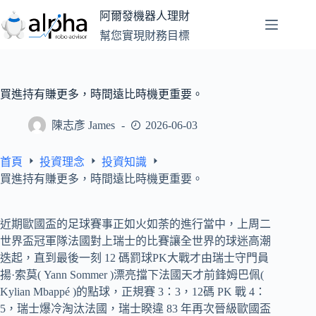
跳
阿爾發機器人理財
至
幫您實現財務目標
主
要
內
容
買進持有賺更多，時間遠比時機更重要。
陳志彥 James
2026-06-03
首頁
投資理念
投資知識
買進持有賺更多，時間遠比時機更重要。
近期歐國盃的足球賽事正如火如荼的進行當中，上周二
世界盃冠軍隊法國對上瑞士的比賽讓全世界的球迷高潮
迭起，直到最後一刻 12 碼罰球PK大戰才由瑞士守門員
揚·索莫( Yann Sommer )漂亮擋下法國天才前鋒姆巴佩(
Kylian Mbappé )的點球，正規賽 3：3，12碼 PK 戰 4：
5，瑞士爆冷淘汰法國，瑞士睽違 83 年再次晉級歐國盃