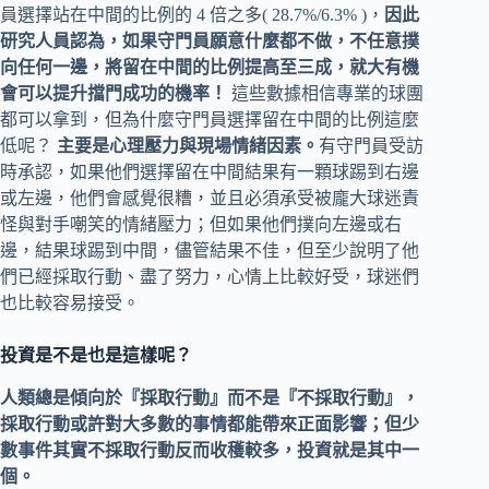
員選擇站在中間的比例的 4 倍之多( 28.7%/6.3% )，
因此
研究人員認為，如果守門員願意什麼都不做，不任意撲
向任何一邊，將留在中間的比例提高至三成，就大有機
會可以提升擋門成功的機率！
這些數據相信專業的球團
都可以拿到，但為什麼守門員選擇留在中間的比例這麼
低呢？
主要是心理壓力與現場情緒因素
。
有守門員受訪
時承認，如果他們選擇留在中間結果有一顆球踢到右邊
或左邊，他們會感覺很糟，並且必須承受被龐大球迷責
怪與對手嘲笑的情緒壓力；但如果他們撲向左邊或右
邊，結果球踢到中間，儘管結果不佳，但至少說明了他
們已經採取行動、盡了努力，心情上比較好受，球迷們
也比較容易接受。
投資是不是也是這樣呢？
人類總是傾向於『採取行動』而不是『不採取行動』，
採取行動或許對大多數的事情都能帶來正面影響；但少
數事件其實不採取行動反而收穫較多，投資就是其中一
個。