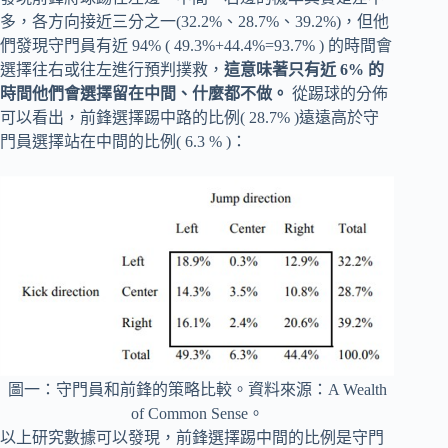
多，各方向接近三分之一(32.2%、28.7%、39.2%)，但他
們發現守門員有近 94% ( 49.3%+44.4%=93.7% ) 的時間會
選擇往右或往左進行預判撲救，
這意味著只有近 6% 的
時間他們會選擇留在中間、什麼都不做。
從踢球的分佈
可以看出，前鋒選擇踢中路的比例( 28.7% )遠遠高於守
門員選擇站在中間的比例( 6.3 % )：
圖一：守門員和前鋒的策略比較。資料來源：A Wealth
of Common Sense。
以上研究數據可以發現，前鋒選擇踢中間的比例是守門