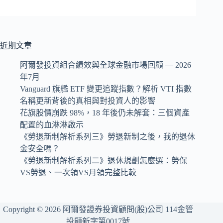
近期文章
阿爾發投資組合績效與全球金融市場回顧 — 2026
年7月
Vanguard 旗艦 ETF 變更追蹤指數？解析 VTI 指數
名稱更新背後的真相與對投資人的影響
花旗股價崩跌 98%，18 年後仍未解套：三個資產
配置的血淋淋啟示
《勞退新制解析系列三》勞退新制之後，我的退休
金安全嗎？
《勞退新制解析系列二》退休規劃怎麼選：勞保
VS勞退、一次領VS月領完整比較
Copyright © 2026 阿爾發證券投資顧問(股)公司 114金管
投顧新字第0017號