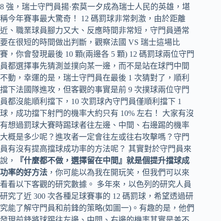
8 強，瑞士守門員揚·索莫一夕成為瑞士人民的英雄，堪
稱今年賽事最大驚奇！ 12 碼罰球非常刺激，由於距離
近、職業球員腳力又大、反應時間非常短，守門員通常
要在很短的時間做出判斷，觀察法國 VS 瑞士這場比
賽，你會發現最後 10 顆(兩邊各 5 顆) 12 碼罰球兩位守門
員都選擇事先猜測並撲向某一邊，而不是站在球門中間
不動，幸運的是，瑞士守門員在最後 1 次猜對了，順利
擋下法國隊進攻，但客觀的事實是前 9 次撲球兩位守門
員都沒能順利擋下，10 次罰球內守門員僅順利擋下 1
球，成功擋下射門的機率大約只有 10% 左右！ 大家有沒
有想過罰球大賽時踢球者往左邊、中間、右邊踢的機率
大概是多少呢？進攻者一定會往左或往右攻擊嗎？守門
員有沒有提高擋球成功率的方法呢？ 其實對於守門員來
說，
『什麼都不做，選擇留在中間』就是個提升擋球成
功率的好方法
，你可能以為我在開玩笑，但我們可以來
看看以下客觀的研究數據。 多年來，以色列的研究人員
研究了近 300 次各種足球賽事的 12 碼罰球，希望透過研
究能了解守門員和前鋒的策略(如圖一)。有趣的是，他們
發現前鋒將球踢往左邊、中間、右邊的機率其實是差不