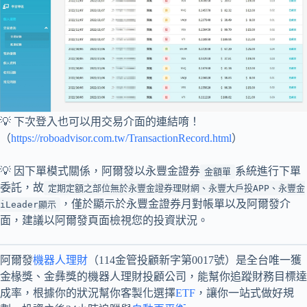
💡 下次登入也可以用交易介面的連結唷！
（
https://roboadvisor.com.tw/
TransactionRecord
.html
）
💡 因下單模式關係，阿爾發以永豐金證券
系統進行下單
金額單
委託，故
定期定額之部位無於永豐金證券理財網、永豐大戶投APP、永豐金
，僅於顯示於永豐金證券月對帳單以及阿爾發介
iLeader顯示
面，建議以阿爾發頁面檢視您的投資狀況。
阿爾發
機器人理財
（114金管投顧新字第0017號）是全台唯一獲
金椽獎、金彝獎的機器人理財投顧公司，能幫你追蹤財務目標達
成率，根據你的狀況幫你客製化選擇
ETF
，讓你一站式做好規