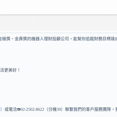
一獲金椽獎、金彝獎的機器人理財投顧公司，能幫你追蹤財務目標
活更美好！
o）
或電洽☎️02-2502-8622（分機39）聯繫我們的客戶服務團