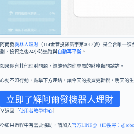
阿爾發
機器人理財
（114金管投顧新字第0017號）是全台唯
劃，投資之後24小時追蹤與
自動再平衡
。
如果你有其他理財問題，還能預約你專屬的財務顧問諮詢。
心動不如行動，點擊下方連結，讓今天的投資更輕鬆，明天的生
立即了解阿爾發機器人理財
💡返回［
使用者教學中心
］
💡如果過程中有需要協助，請加入
官方LINE@（ID搜尋：@rob