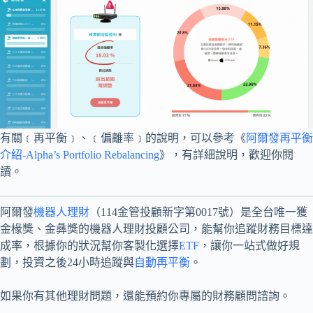
有關﹝再平衡﹞、﹝偏離率﹞的說明，可以參考《
阿爾發再平衡
介紹-Alpha’s Portfolio Rebalancing
》，有詳細說明，歡迎你閱
讀。
阿爾發
機器人理財
（114金管投顧新字第0017號）是全台唯一獲
金椽獎、金彝獎的機器人理財投顧公司，能幫你追蹤財務目標達
成率，根據你的狀況幫你客製化選擇
ETF
，讓你一站式做好規
劃，投資之後24小時追蹤與
自動再平衡
。
如果你有其他理財問題，還能預約你專屬的財務顧問諮詢。