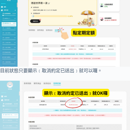
目前狀態只要顯示﹝取消約定已送出﹞就可以囉。