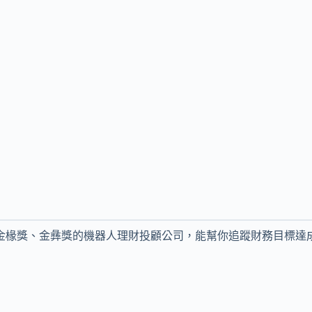
一獲金椽獎、金彝獎的機器人理財投顧公司，能幫你追蹤財務目標