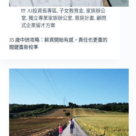
AI投資長專區
,
子女教育金
,
家族辦公
室
,
獨立專業家族辦公室
,
買房計畫
,
顧問
式企業留才方案
35 歲中途攻略：薪資開始有感，責任也更重的
關鍵重新校準