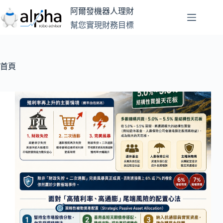
跳
阿爾發機器人理財
至
幫您實現財務目標
主
要
內
容
首頁