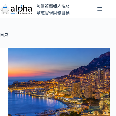
跳
阿爾發機器人理財
至
幫您實現財務目標
主
要
內
容
首頁