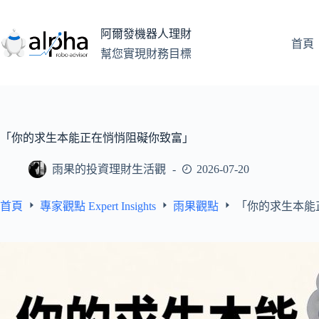
跳
至
阿爾發機器人理財
主
首頁
幫您實現財務目標
要
內
容
「你的求生本能正在悄悄阻礙你致富」
雨果的投資理財生活觀
2026-07-20
首頁
專家觀點 Expert Insights
雨果觀點
「你的求生本能