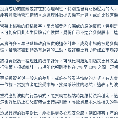
投資成功的關鍵或許在於心理韌性，特別是曾有財務壓力的人，
能有意識地管理情緒。透過理性數據與機率計算，或許比較有機
.
螢幕上跳動的紅綠數字，常會觸發內心深處的原始反應。特別是
人可能會因此產生冒牌者症候群，覺得自己不適合參與股市，這
.
其實許多人早已透過政府提供的退休計畫，成為市場的被動參與
慌。若能將被動轉為有意識的主動，或許能更有助於建立市場認
.
將投資視為一種理性的機率計算，可能比糾結短期漲跌更具效益
行決策。根據統計，市場年化報酬率約在 7% 至 10% 之間
.
專業投資者與一般人的差別，或許在於看待情緒的方式。有人會
一依據。當投資者能接受市場下挫是系統性的必然，這表示對波
.
重構應對波動的行為模式，能幫助在極端時期維持決策穩定。這
這也許是防止在恐慌時做出錯誤判斷，導致資產永久性損失的手
.
透過具體的數字對比，能提供更多心理安全感。例如持有 1 年的獲