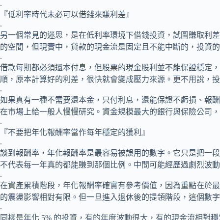
.
『低利率時代未必可以借錢來賺利差』
.
另一個常見的迷思，是在低利率環境下借錢投資，試圖賺取利差。表
的空間，但現實中，貸款的現金流是固定且不能中斷的，投資的
.
借款每期都必須還本付息，但股票的現金股利並不能保證穩定，
順，原本計算好的利差，很快就會變成壓力來源。更不用說，投
.
如果真有一種不需要還本金，只付利息，還能保證不虧損、報酬
在市場上給一般人慢慢研究。資金規模最大的銀行與保險公司，
.
『不要把年化報酬率當作每年穩定的獲利』
.
談到報酬率，年化報酬率是最容易被誤用的數字。它只是把一段
不代表每一年真的都能賺到那個比例。中間可能經歷過劇烈波動
.
在資產累積階段，年化報酬率確實有參考價值，因為重點在於最
的震盪影響相對有限。但一旦進入退休後的提領階段，這個數字
.
同樣是年化 5% 的投資，有的年度波動很大，有的現金流相對