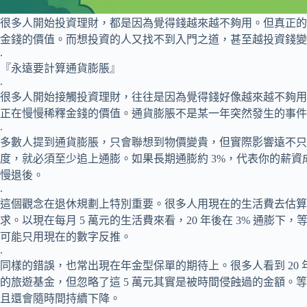
很多人開始投資理財，都是因為覺得錢越來越不夠用。但真正的
金錢的價值。而想投資的人又找不到入門之道，甚至越投資錢變
.
『永遠要計算通貨膨脹』
.
很多人開始接觸投資理財，往往是因為覺得錢好像越來越不夠用
正在慢慢稀釋金錢的價值。通貨膨脹不是某一年突然發生的事件
.
多數人提到通貨膨脹，只會聯想到物價變貴，但實際影響遠不只
度，就必須至少追上通膨。如果長期通膨約 3%，代表你的薪資
慢退後。
.
這個觀念在退休規劃上特別重要。很多人用現在的生活費去估算
求。以現在每月 5 萬元的生活費來看，20 年後在 3% 通膨下
可能只用現在的數字反推。
.
同樣的錯誤，也常出現在年金型保單的期待上。很多人看到 20 
的旅遊基金，但忽略了這 5 萬元其實是被時間侵蝕過的金額。
且還會隨時間持續下降。