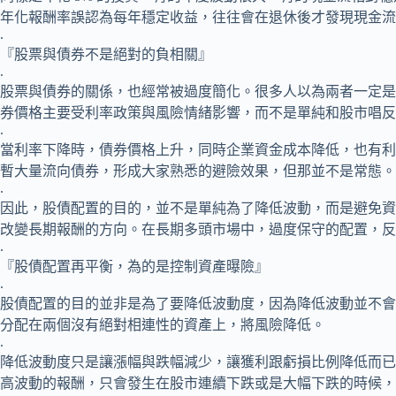
年化報酬率誤認為每年穩定收益，往往會在退休後才發現現金流
.
『股票與債券不是絕對的負相關』
.
股票與債券的關係，也經常被過度簡化。很多人以為兩者一定是
券價格主要受利率政策與風險情緒影響，而不是單純和股市唱反
.
當利率下降時，債券價格上升，同時企業資金成本降低，也有利
暫大量流向債券，形成大家熟悉的避險效果，但那並不是常態。
.
因此，股債配置的目的，並不是單純為了降低波動，而是避免資
改變長期報酬的方向。在長期多頭市場中，過度保守的配置，反
.
『股債配置再平衡，為的是控制資產曝險』
.
股債配置的目的並非是為了要降低波動度，因為降低波動並不會
分配在兩個沒有絕對相連性的資產上，將風險降低。
.
降低波動度只是讓漲幅與跌幅減少，讓獲利跟虧損比例降低而已
高波動的報酬，只會發生在股市連續下跌或是大幅下跌的時候，