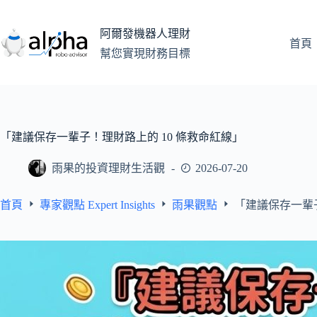
跳
至
阿爾發機器人理財
主
首頁
幫您實現財務目標
要
內
容
「建議保存一輩子！理財路上的 10 條救命紅線」
雨果的投資理財生活觀
2026-07-20
首頁
專家觀點 Expert Insights
雨果觀點
「建議保存一輩子