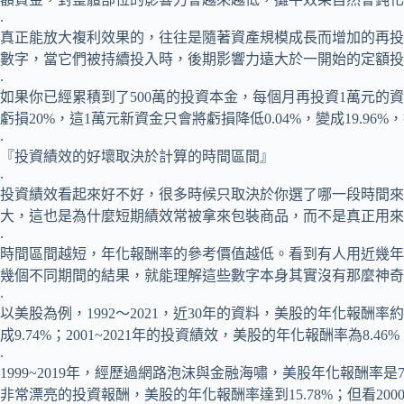
.
真正能放大複利效果的，往往是隨著資產規模成長而增加的再投
數字，當它們被持續投入時，後期影響力遠大於一開始的定額投
.
如果你已經累積到了500萬的投資本金，每個月再投資1萬元的
虧損20%，這1萬元新資金只會將虧損降低0.04%，變成19.9
.
『投資績效的好壞取決於計算的時間區間』
.
投資績效看起來好不好，很多時候只取決於你選了哪一段時間來
大，這也是為什麼短期績效常被拿來包裝商品，而不是真正用來
.
時間區間越短，年化報酬率的參考價值越低。看到有人用近幾年
幾個不同期間的結果，就能理解這些數字本身其實沒有那麼神奇
.
以美股為例，1992～2021，近30年的資料，美股的年化報酬率約
成9.74%；2001~2021年的投資績效，美股的年化報酬率為8.46%
.
1999~2019年，經歷過網路泡沫與金融海嘯，美股年化報酬率是7
非常漂亮的投資報酬，美股的年化報酬率達到15.78%；但看2000