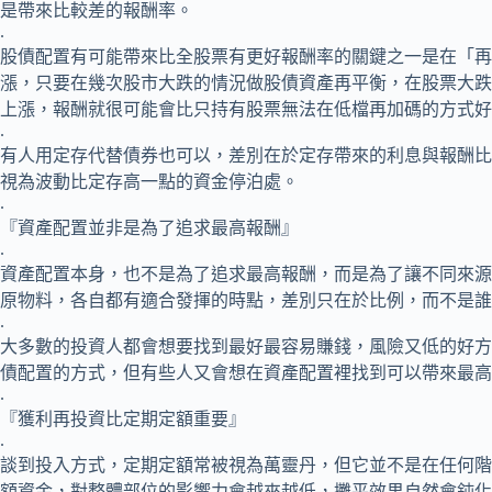
是帶來比較差的報酬率。
.
股債配置有可能帶來比全股票有更好報酬率的關鍵之一是在「再
漲，只要在幾次股市大跌的情況做股債資產再平衡，在股票大跌
上漲，報酬就很可能會比只持有股票無法在低檔再加碼的方式好
.
有人用定存代替債券也可以，差別在於定存帶來的利息與報酬比
視為波動比定存高一點的資金停泊處。
.
『資產配置並非是為了追求最高報酬』
.
資產配置本身，也不是為了追求最高報酬，而是為了讓不同來源
原物料，各自都有適合發揮的時點，差別只在於比例，而不是誰
.
大多數的投資人都會想要找到最好最容易賺錢，風險又低的好方
債配置的方式，但有些人又會想在資產配置裡找到可以帶來最高
.
『獲利再投資比定期定額重要』
.
談到投入方式，定期定額常被視為萬靈丹，但它並不是在任何階
額資金，對整體部位的影響力會越來越低，攤平效果自然會鈍化