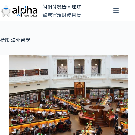
跳
阿爾發機器人理財
至
幫您實現財務目標
主
要
內
容
標籤
海外留學