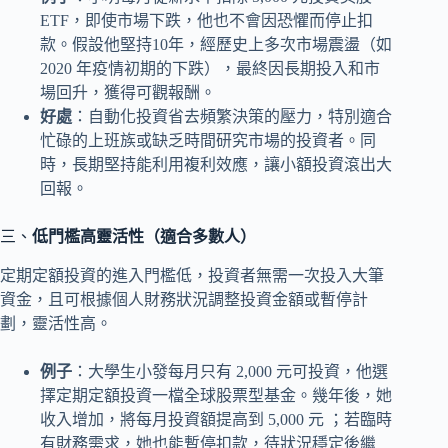
ETF，即使市場下跌，他也不會因恐懼而停止扣
款。假設他堅持10年，經歷史上多次市場震盪（如
2020 年疫情初期的下跌），最終因長期投入和市
場回升，獲得可觀報酬。
好處
：自動化投資省去頻繁決策的壓力，特別適合
忙碌的上班族或缺乏時間研究市場的投資者。同
時，長期堅持能利用複利效應，讓小額投資滾出大
回報。
三、
低門檻高靈活性（適合多數人）
定期定額投資的進入門檻低，投資者無需一次投入大筆
資金，且可根據個人財務狀況調整投資金額或暫停計
劃，靈活性高。
例子
：大學生小發每月只有 2,000 元可投資，他選
擇定期定額投資一檔全球股票型基金。幾年後，她
收入增加，將每月投資額提高到 5,000 元 ；若臨時
有財務需求，她也能暫停扣款，待狀況穩定後繼