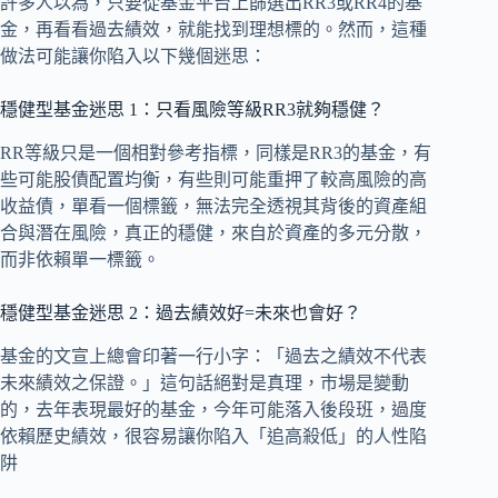
許多人以為，只要從基金平台上篩選出RR3或RR4的基
金，再看看過去績效，就能找到理想標的。然而，這種
做法可能讓你陷入以下幾個迷思：
穩健型基金迷思 1：只看風險等級RR3就夠穩健？
RR等級只是一個相對參考指標，同樣是RR3的基金，有
些可能股債配置均衡，有些則可能重押了較高風險的高
收益債，單看一個標籤，無法完全透視其背後的資產組
合與潛在風險，真正的穩健，來自於資產的多元分散，
而非依賴單一標籤。
穩健型基金迷思 2：過去績效好=未來也會好？
基金的文宣上總會印著一行小字：「過去之績效不代表
未來績效之保證。」這句話絕對是真理，市場是變動
的，去年表現最好的基金，今年可能落入後段班，過度
依賴歷史績效，很容易讓你陷入「追高殺低」的人性陷
阱