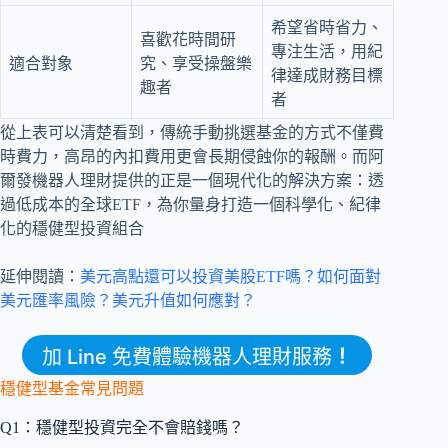
希望省時省力、
喜歡花時間研
專注生活，用紀
適合對象
究、享受操盤樂
律達成財務目標
趣者
者
從上表可以清楚看到，傳統手動挑選基金的方式不僅費
時費力，高昂的內扣費用更會長期侵蝕你的報酬。而阿
爾發機器人理財提供的正是一個現代化的解決方案：透
過低成本的全球ETF，為你量身打造一個科學化、紀律
化的穩健型投資組合
延伸閱讀：
美元高點還可以投資美股ETF嗎？如何面對
美元匯率風險？美元升值如何應對？
加 Line 免費體驗機器人理財服務
！
穩健型基金常見問題
Q1：穩健型投資完全不會賠錢嗎？