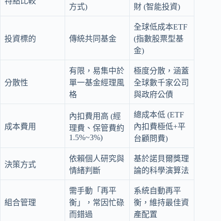
特點比較
方式)
財 (智能投資)
全球低成本ETF
投資標的
傳統共同基金
(指數股票型基
金)
有限，易集中於
極度分散，涵蓋
分散性
單一基金經理風
全球數千家公司
格
與政府公債
總成本低 (ETF
內扣費用高 (經
成本費用
內扣費極低+平
理費、保管費約
1.5%~3%)
台顧問費)
依賴個人研究與
基於諾貝爾獎理
決策方式
情緒判斷
論的科學演算法
需手動「再平
系統自動再平
組合管理
衡」，常因忙碌
衡，維持最佳資
而錯過
產配置