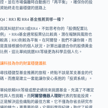
控，並在市場偏離時自動進行「再平衡」，確保你的投
資始終走在最穩健的道路上
Q4：RR3 和 RR4 基金推薦買哪一種？
與其糾結於RR3或RR4，不如思考你的「股債配置比
例」。RR4基金通常股票佔比較高，潛在報酬與風險也
較高；RR3則較為平衡。在阿爾發，我們不讓你猜，而
是直接根據你的個人狀況，計算出最適合你的股債黃金
比例，這比單純挑選RR等級更為科學且個人化。
讓科技為你的財富穩健護航
尋找穩健型基金推薦的旅程，終點不該是某支基金的代
碼，而應是建立一套能讓你安心長抱的「投資系統」。
單純依賴RR等級或歷史績效來挑選基金，充滿了不確定
性與人性挑戰。而
阿爾發機器人理財
代表的智能投資，
正是解決這些痛點的最佳方案。它不僅為你省去研究市
場的精力，更重要的是，它用科學與紀律，取代了投資