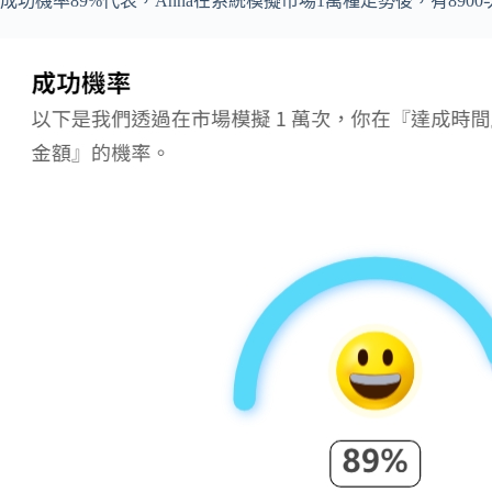
成功機率89%代表，Anna在系統模擬市場1萬種走勢後，有890