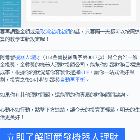
要再調整金額或是
取消定期定額
的話，只要隔一天都可以按照這
篇的教學重新設定喔！
阿爾發
機器人理財
（114金管投顧新字第0017號）是全台唯一獲
金椽獎、金彝獎的機器人理財投顧公司，能幫你追蹤財務目標達
成率，根據你的狀況幫你客製化選擇
ETF
，讓你一站式做好規
劃，投資之後24小時追蹤與
自動再平衡
。
如果你有其他理財問題，還能預約你專屬的財務顧問諮詢。
心動不如行動，點擊下方連結，讓今天的投資更輕鬆，明天的生
活更美好！
立即了解阿爾發機器人理財