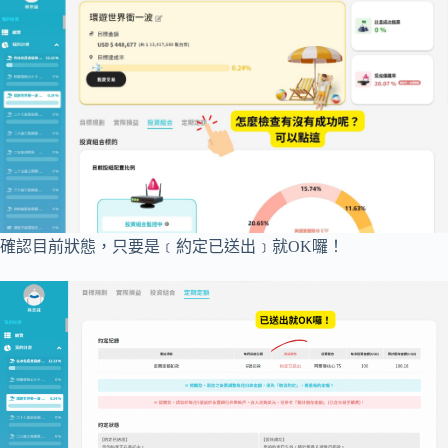
確認目前狀態，只要是﹝約定已送出﹞就OK囉！