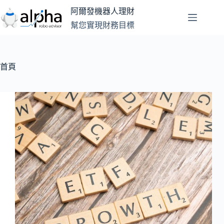
跳
阿爾發機器人理財
至
幫您實現財務目標
主
要
內
容
首頁