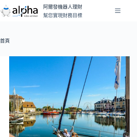
跳
阿爾發機器人理財
至
幫您實現財務目標
主
要
內
容
首頁