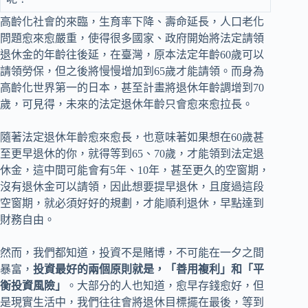
高齡化社會的來臨，生育率下降、壽命延長，人口老化
問題愈來愈嚴重，使得很多國家、政府開始將法定請領
退休金的年齡往後延，在臺灣，原本法定年齡60歲可以
請領勞保，但之後將慢慢增加到65歲才能請領。而身為
高齡化世界第一的日本，甚至計畫將退休年齡調增到70
歲，可見得，未來的法定退休年齡只會愈來愈拉長。
隨著法定退休年齡愈來愈長，也意味著如果想在60歲甚
至更早退休的你，就得等到65、70歲，才能領到法定退
休金，這中間可能會有5年、10年，甚至更久的空窗期，
沒有退休金可以請領，因此想要提早退休，且度過這段
空窗期，就必須好好的規劃，才能順利退休，早點達到
財務自由。
然而，我們都知道，投資不是賭博，不可能在一夕之間
暴富，
投資最好的兩個原則就是，「善用複利」和「平
衡投資風險」
。大部分的人也知道，愈早存錢愈好，但
是現實生活中，我們往往會將退休目標擺在最後，等到