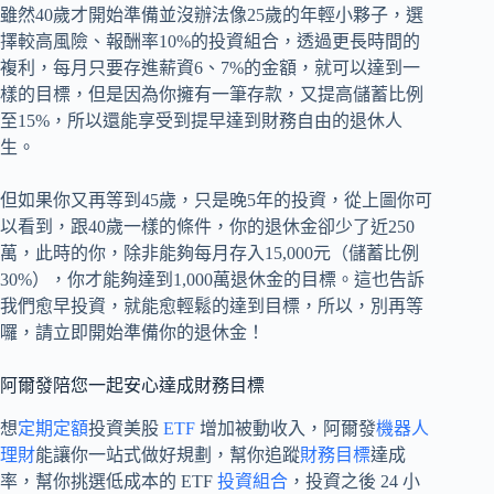
雖然40歲才開始準備並沒辦法像25歲的年輕小夥子，選
擇較高風險、報酬率10%的投資組合，透過更長時間的
複利，每月只要存進薪資6、7%的金額，就可以達到一
樣的目標，但是因為你擁有一筆存款，又提高儲蓄比例
至15%，所以還能享受到提早達到財務自由的退休人
生。
但如果你又再等到45歲，只是晚5年的投資，從上圖你可
以看到，跟40歲一樣的條件，你的退休金卻少了近250
萬，此時的你，除非能夠每月存入15,000元（儲蓄比例
30%），你才能夠達到1,000萬退休金的目標。這也告訴
我們愈早投資，就能愈輕鬆的達到目標，所以，別再等
囉，請立即開始準備你的退休金！
阿爾發陪您一起安心達成財務目標
想
定期定額
投資美股
ETF
增加被動收入，阿爾發
機器人
理財
能讓你一站式做好規劃，幫你追蹤
財務目標
達成
率，幫你挑選低成本的 ETF
投資組合
，投資之後 24 小