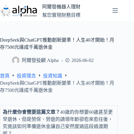
跳
阿爾發機器人理財
至
幫您實現財務目標
主
要
內
容
DeepSeek與ChatGPT推動創新變革！人生40才開始！月
存7500元達成千萬退休金
阿爾發投顧 Alpha
2026-06-02
首頁
投資理念
投資知識
DeepSeek與ChatGPT推動創新變革！人生40才開始！月
存7500元達成千萬退休金
為什麼你會需要這篇文章？
40歲的你想要60歲甚至更
早退休，但是勞保、勞退的請領年齡卻愈來愈往後，
究竟該如何準備退休金讓自己安然度過這段過渡期
呢？