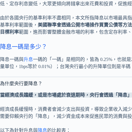
低、定存利息變低，大眾更傾向將錢拿出來花費和投資，促進經
由於各國央行的基準利率不盡相同，本文所指降息以市場最具指
基準利率範圍後，
美國聯準會透過公開市場操作買賣公債等方法
目標利率
範圍，進而影響整體金融市場的利率，包含定存利率、
降息一碼是多少？
降息一碼與
升息
一碼的「一碼」是相同的，皆為 0.25%，也就是25個
量單位，1bps等於 0.01%）；台灣央行最小的升降單位則是半碼，也就
為什麼央行要降息？
當經濟成長趨緩，或是市場處於衰退期時，央行會透過「降息」
經濟成長緩慢時，消費者會減少支出與投資，導致企業收入減少
需要仰賴央行的「降息」，減少資金成本來促進民眾的消費與投
以下為針對升息與
降息
的比較表：