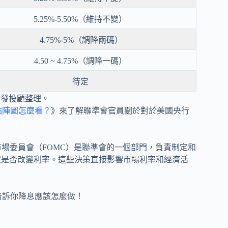
5.25%-5.50%（維持不變）
4.75%-5%（調降兩碼）
4.50 ~ 4.75%（調降一碼）
待定
爾發投顧整理。
點陣圖怎麼看？
》來了解聯準會官員關於對於美國央行
場委員會（FOMC）是聯準會的一個部門，負責制定和
定是否改變利率。這些決策直接影響市場利率和經濟活
，告訴你降息應該怎麼做！