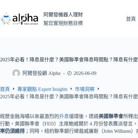
跳
至
阿爾發機器人理財
主
首頁
幫您實現財務目標
要
內
容
2025年必看！降息是什麼？美國聯準會降息時間點？降息有什
阿爾發投顧 Alpha
2026-06-09
首頁
專家觀點 Expert Insights
市場洞察
2025年必看！降息是什麼？美國聯準會降息時間點？降息有什
經歷金融海嘯以來最激烈的
升息
循環後，透過
美國聯準會
所釋出
行動，美國聯準會（FED）主席鮑威爾於 4 月份發表鷹派發言，
率仍須維持
；同時，紐約聯準銀行總裁威廉斯（John Willia