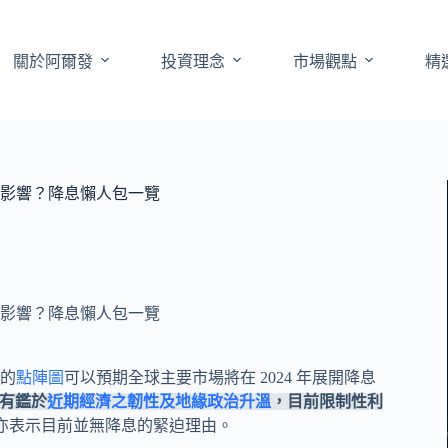
關於阿爾發
投資理念
市場觀點
精
麼影響？降息懶人包一覽
麼影響？降息懶人包一覽
的
點陣圖
可以預期全球主要市場將在 2024 年展開降息
有鑑於
近期經濟之韌性及地緣政治升溫
，目前限制性利
ms）亦表示目前並無降息的緊迫理由。