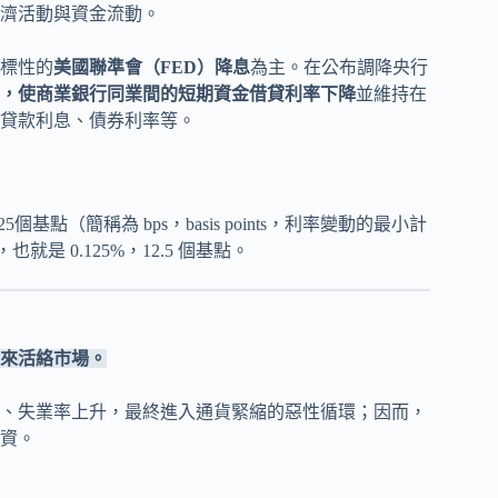
濟活動與資金流動。
標性的
美國聯準會（FED）降息
為主。在公布調降央行
，使商業銀行同業間的短期資金借貸利率下降
並維持在
貸款利息、債券利率等。
基點（簡稱為 bps，basis points，利率變動的最小計
是 0.125%，12.5 個基點。
來活絡市場。
、失業率上升，最終進入通貨緊縮的惡性循環；因而，
資。